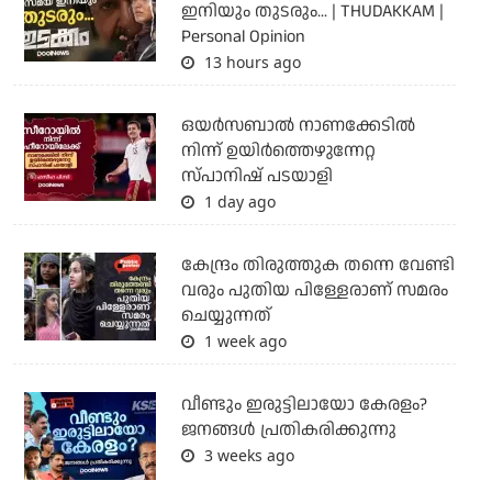
ഇനിയും തുടരും... | THUDAKKAM |
Personal Opinion
13 hours ago
ഒയര്‍സബാൽ നാണക്കേടിൽ
നിന്ന് ഉയിർത്തെഴുന്നേറ്റ
സ്പാനിഷ് പടയാളി
1 day ago
കേന്ദ്രം തിരുത്തുക തന്നെ വേണ്ടി
വരും പുതിയ പിള്ളേരാണ് സമരം
ചെയ്യുന്നത്
1 week ago
വീണ്ടും ഇരുട്ടിലായോ കേരളം?
ജനങ്ങൾ പ്രതികരിക്കുന്നു
3 weeks ago