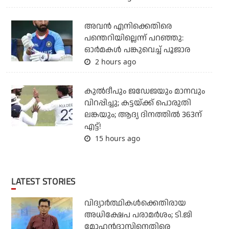
അവന്‍ എനിക്കെതിരെ
പന്തെറിയില്ലെന്ന് പറഞ്ഞു:
ഓര്‍മകള്‍ പങ്കുവെച്ച് പൂജാര
2 hours ago
കുല്‍ദീപും ജഡേജയും മാനവും
വിറപ്പിച്ചു; കട്ടയ്ക്ക് പൊരുതി
ലങ്കയും; ആദ്യ ദിനത്തില്‍ 363ന്
എട്ട്!
15 hours ago
LATEST STORIES
വിദ്യാര്‍ത്ഥികള്‍ക്കെതിരായ
അധിക്ഷേപ പരാമര്‍ശം; ടി.ജി
മോഹന്‍ദാസിനെതിരെ