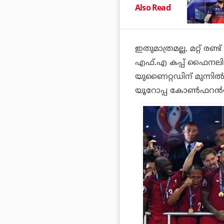
Also Read
ഇതുമാത്രമല്ല, മറ്റ് രണ്ട
എഫ്.എ കപ്പ് ഫൈനലില്‍ 
യുണൈറ്റഡിന് മുന്നില
യൂറോപ്പ കോണ്‍ഫറന്‍സ്