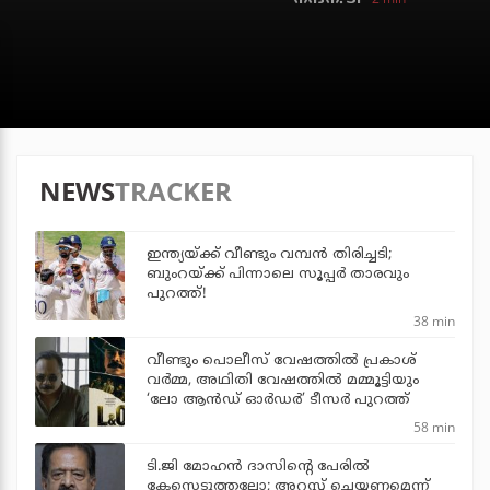
NEWS
TRACKER
ഇന്ത്യയ്ക്ക് വീണ്ടും വമ്പന്‍ തിരിച്ചടി;
ബുംറയ്ക്ക് പിന്നാലെ സൂപ്പര്‍ താരവും
പുറത്ത്!
38 min
വീണ്ടും പൊലീസ് വേഷത്തിൽ പ്രകാശ്
വർമ്മ, അഥിതി വേഷത്തിൽ മമ്മൂട്ടിയും
‘ലോ ആൻഡ് ഓർഡർ’ ടീസർ പുറത്ത്
58 min
ടി.ജി മോഹന്‍ ദാസിന്റെ പേരില്‍
കേസെടുത്തല്ലോ; അറസ്റ്റ് ചെയ്യണമെന്ന്