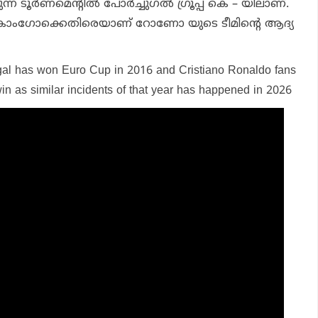
ടൂര്‍ണമെന്റില്‍ പോര്‍ച്ചുഗല്‍ ഗ്രൂപ്പ് കെ – യിലാണ്.
 കോംഗോക്കെതിരെയാണ് റോണോ യുടെ ടീമിന്റെ ആദ്യ
ugal has won Euro Cup in 2016 and Cristiano Ronaldo fans
n as similar incidents of that year has happened in 2026