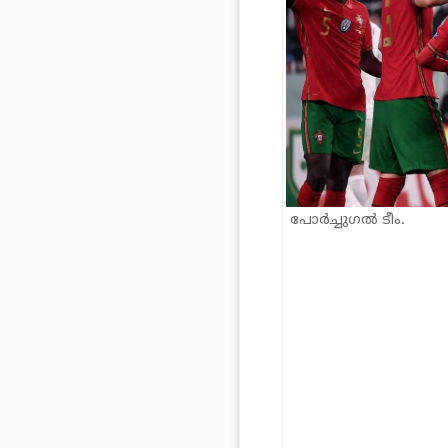
പോർച്ചുഗൽ ടീം.