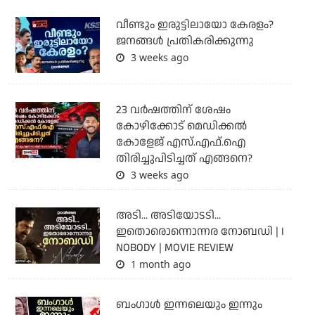
വീണ്ടും ഇരുട്ടിലായോ കേരളം?
ജനങ്ങൾ പ്രതികരിക്കുന്നു
3 weeks ago
23 വർഷത്തിന് ശേഷം
കോഴിക്കോട് മെഡിക്കൽ
കോളേജ് എസ്.എഫ്.ഐ
തിരിച്ചുപിടിച്ചത് എങ്ങനെ?
3 weeks ago
അടി... അടിയോടടി...
ഇതൊരൊന്നൊന്നര നോബഡി | I
NOBODY | MOVIE REVIEW
1 month ago
ബംഗാള്‍ ഇന്നലെയും ഇന്നും