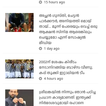
15 hours ago
അച്ഛന്‍ ഗുസ്തി, ചേട്ടന്‍
പാര്‍ക്കൗര്‍, അനിയത്തി മൊയ്
തായ്.... മൂന്ന് പേരെയും വെച്ച് ഒരു
ആക്ഷന്‍ സിനിമ ആരെങ്കിലും
ചെയ്യുമോ എന്ന് സോഷ്യല്‍
മീഡിയ
1 day ago
2002ന് ശേഷം കിരീടം
നേടാനിറങ്ങിയ ബാഴ്സ വീണു;
കപ്പ് തൂക്കി ഇറ്റാലിയൻ ടീം
4 hours ago
ശ്രീലങ്കയില്‍ നിന്നും ഞാന്‍ പഠിച്ച
പ്രധാന കാര്യമാണത്: ഇന്ത്യക്ക്
നിര്‍ദേശവുമായി രഹാനെ