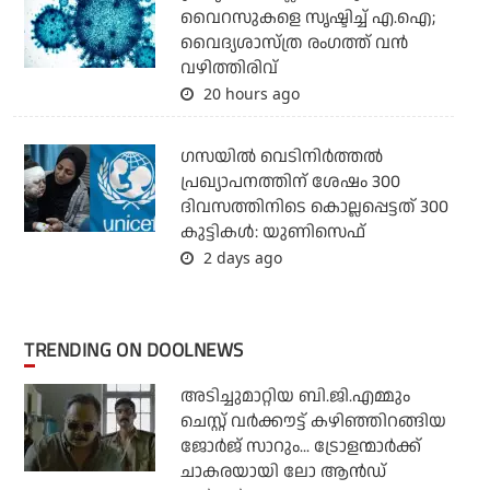
വൈറസുകളെ സൃഷ്ടിച്ച് എ.ഐ;
വൈദ്യശാസ്ത്ര രംഗത്ത് വന്‍
വഴിത്തിരിവ്
20 hours ago
ഗസയില്‍ വെടിനിര്‍ത്തല്‍
പ്രഖ്യാപനത്തിന് ശേഷം 300
ദിവസത്തിനിടെ കൊല്ലപ്പെട്ടത് 300
കുട്ടികള്‍: യുണിസെഫ്
2 days ago
TRENDING ON DOOLNEWS
അടിച്ചുമാറ്റിയ ബി.ജി.എമ്മും
ചെസ്റ്റ് വര്‍ക്കൗട്ട് കഴിഞ്ഞിറങ്ങിയ
ജോര്‍ജ് സാറും... ട്രോളന്മാര്‍ക്ക്
ചാകരയായി ലോ ആന്‍ഡ്