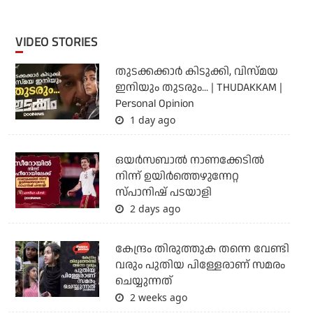
VIDEO STORIES
തുടക്കക്കാര്‍ കിടുക്കി, വിസ്മയ
ഇനിയും തുടരും... | THUDAKKAM |
Personal Opinion
1 day ago
ഒയര്‍സബാൽ നാണക്കേടിൽ
നിന്ന് ഉയിർത്തെഴുന്നേറ്റ
സ്പാനിഷ് പടയാളി
2 days ago
കേന്ദ്രം തിരുത്തുക തന്നെ വേണ്ടി
വരും പുതിയ പിള്ളേരാണ് സമരം
ചെയ്യുന്നത്
2 weeks ago