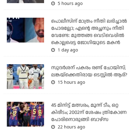
5 hours ago
പൊലീസിന് മാത്രം നീതി ലഭിച്ചാല്‍
പോരല്ലോ; എന്റെ അച്ഛനും നീതി
വേണ്ടേ: മുത്തങ്ങ വെടിവെപ്പില്‍
കൊല്ലപ്പെട്ട ജോഗിയുടെ മകന്‍
1 day ago
സുദര്‍ശന് പകരം രണ്ട് ചോയിസ്;
ലങ്കയ്‌ക്കെതിരായ ടെസ്റ്റില്‍ ആര്?
15 hours ago
45 മിനിട്ട് മത്സരം, മൂന്ന് ടീം, ഒറ്റ
കിരീടം; 2002ന് ശേഷം ത്രികോണ
പോരിനൊരുങ്ങി ബാഴ്‌സ
22 hours ago