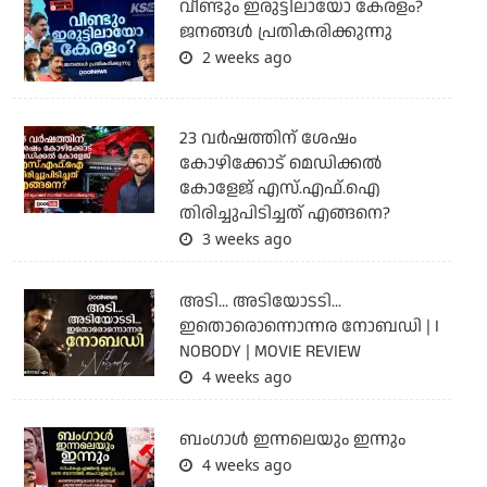
വീണ്ടും ഇരുട്ടിലായോ കേരളം?
ജനങ്ങൾ പ്രതികരിക്കുന്നു
2 weeks ago
23 വർഷത്തിന് ശേഷം
കോഴിക്കോട് മെഡിക്കൽ
കോളേജ് എസ്.എഫ്.ഐ
തിരിച്ചുപിടിച്ചത് എങ്ങനെ?
3 weeks ago
അടി... അടിയോടടി...
ഇതൊരൊന്നൊന്നര നോബഡി | I
NOBODY | MOVIE REVIEW
4 weeks ago
ബംഗാള്‍ ഇന്നലെയും ഇന്നും
4 weeks ago