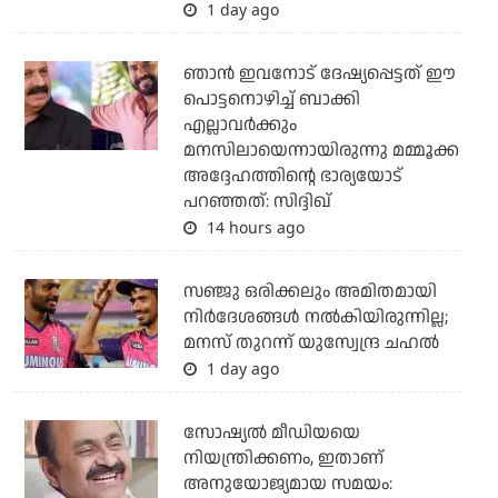
1 day ago
ഞാന്‍ ഇവനോട് ദേഷ്യപ്പെട്ടത് ഈ
പൊട്ടനൊഴിച്ച് ബാക്കി
എല്ലാവര്‍ക്കും
മനസിലായെന്നായിരുന്നു മമ്മൂക്ക
അദ്ദേഹത്തിന്റെ ഭാര്യയോട്
പറഞ്ഞത്: സിദ്ദിഖ്
14 hours ago
സഞ്ജു ഒരിക്കലും അമിതമായി
നിര്‍ദേശങ്ങള്‍ നല്‍കിയിരുന്നില്ല;
മനസ് തുറന്ന് യുസ്വേന്ദ്ര ചഹല്‍
1 day ago
സോഷ്യല്‍ മീഡിയയെ
നിയന്ത്രിക്കണം, ഇതാണ്
അനുയോജ്യമായ സമയം: