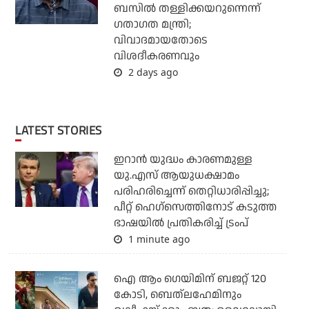
ബസില്‍ തള്ളിക്കയറുന്നെന്ന്
ഗതാഗത മന്ത്രി;
വിവാദമായതോടെ
വിശദീകരണവും
2 days ago
LATEST STORIES
ഇറാന്‍ യുദ്ധം കാരണമുള്ള
യു.എസ് ആയുധക്ഷാമം
പരിഹരിച്ചെന്ന് തെറ്റിധാരിപ്പിച്ചു;
പീറ്റ് ഹെഗ്‌സെത്തിനോട് കടുത്ത
ഭാഷയില്‍ പ്രതികരിച്ച് ട്രംപ്
1 minute ago
ഐ ആം ഗെയിമിന് ബജറ്റ് 120
കോടി, ബെത്‌ലഹേമിനും