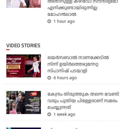
അതിനുള്ള കഴിവോ സൗന്ദര്യമോ
എനിക്കുണ്ടായിരുന്നില്ല:
മോഹൻലാൽ
1 hour ago
VIDEO STORIES
ഒയര്‍സബാൽ നാണക്കേടിൽ
നിന്ന് ഉയിർത്തെഴുന്നേറ്റ
സ്പാനിഷ് പടയാളി
6 hours ago
കേന്ദ്രം തിരുത്തുക തന്നെ വേണ്ടി
വരും പുതിയ പിള്ളേരാണ് സമരം
ചെയ്യുന്നത്
1 week ago