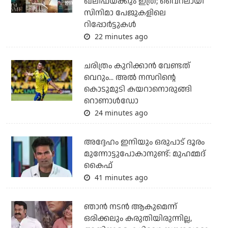
ഖലീഫയ്ക്കും ഇത്ര; വൈറലായി
സിനിമാ പേജുകളിലെ
റിപ്പോര്‍ട്ടുകള്‍
22 minutes ago
ചരിത്രം കുറിക്കാന്‍ വേണ്ടത്
വെറും... അല്‍ നസറിന്റെ
കൊടുമുടി കയറാനൊരുങ്ങി
റൊണാള്‍ഡോ
24 minutes ago
അദ്ദേഹം ഇനിയും ഒരുപാട് ദൂരം
മുന്നോട്ടുപോകാനുണ്ട്: മുഹമ്മദ്
കൈഫ്
41 minutes ago
ഞാൻ നടൻ ആകുമെന്ന്
ഒരിക്കലും കരുതിയിരുന്നില്ല,