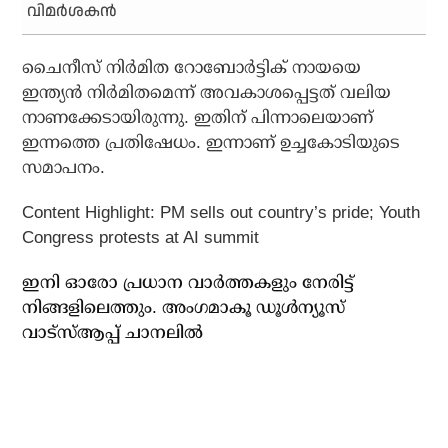
വിമര്‍ശകന്‍
ചൈനീസ് നിര്‍മിത റോബോര്‍ട്ടിക് നായയെ
ഇന്ത്യന്‍ നിര്‍മിതമെന്ന് അവകാശപ്പെട്ടത് വലിയ
നാണക്കേടായിരുന്നു. ഇതിന് പിന്നാലെയാണ്
ഇന്നത്തെ പ്രതിഷേധം. ഇന്നാണ് ഉച്ചകോടിയുടെ
സമാപനം.
Content Highlight: PM sells out country’s pride; Youth
Congress protests at AI summit
ഇനി ഓരോ പ്രധാന വാർത്തകളും നേരിട്ട്
നിങ്ങളിലെത്തും. അം​ഗമാകൂ ഡൂൾന്യൂസ്
വാട്സ്ആപ്പ് ചാനലിൽ