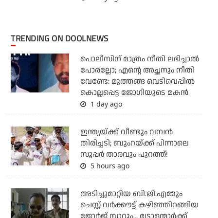
TRENDING ON DOOLNEWS
പൊലീസിന് മാത്രം നീതി ലഭിച്ചാല്‍
പോരല്ലോ; എന്റെ അച്ഛനും നീതി
വേണ്ടേ: മുത്തങ്ങ വെടിവെപ്പില്‍
കൊല്ലപ്പെട്ട ജോഗിയുടെ മകന്‍
1 day ago
ഇന്ത്യയ്ക്ക് വീണ്ടും വമ്പന്‍
തിരിച്ചടി; ബുംറയ്ക്ക് പിന്നാലെ
സൂപ്പര്‍ താരവും പുറത്ത്!
5 hours ago
അടിച്ചുമാറ്റിയ ബി.ജി.എമ്മും
ചെസ്റ്റ് വര്‍ക്കൗട്ട് കഴിഞ്ഞിറങ്ങിയ
ജോര്‍ജ് സാറും... ട്രോളന്മാര്‍ക്ക്