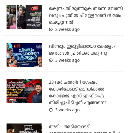
കേന്ദ്രം തിരുത്തുക തന്നെ വേണ്ടി
വരും പുതിയ പിള്ളേരാണ് സമരം
ചെയ്യുന്നത്
2 weeks ago
വീണ്ടും ഇരുട്ടിലായോ കേരളം?
ജനങ്ങൾ പ്രതികരിക്കുന്നു
3 weeks ago
23 വർഷത്തിന് ശേഷം
കോഴിക്കോട് മെഡിക്കൽ
കോളേജ് എസ്.എഫ്.ഐ
തിരിച്ചുപിടിച്ചത് എങ്ങനെ?
3 weeks ago
അടി... അടിയോടടി...