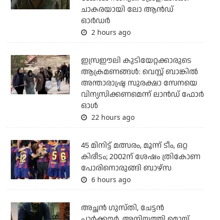
ചാകരയായി ലോ ആന്‍ഡ്
ഓര്‍ഡര്‍
2 hours ago
ഇസ്രഈലി കുടിയേറ്റക്കാരുടെ
ആക്രമണങ്ങള്‍: വെസ്റ്റ് ബാങ്കില്‍
അന്താരാഷ്ട്ര സുരക്ഷാ സേനയെ
വിന്യസിക്കണമെന്ന് ലാന്‍ഡ് ഫോര്‍
ഓള്‍
22 hours ago
45 മിനിട്ട് മത്സരം, മൂന്ന് ടീം, ഒറ്റ
കിരീടം; 2002ന് ശേഷം ത്രികോണ
പോരിനൊരുങ്ങി ബാഴ്‌സ
6 hours ago
അച്ഛന്‍ ഗുസ്തി, ചേട്ടന്‍
പാര്‍ക്കൗര്‍, അനിയത്തി മൊയ്