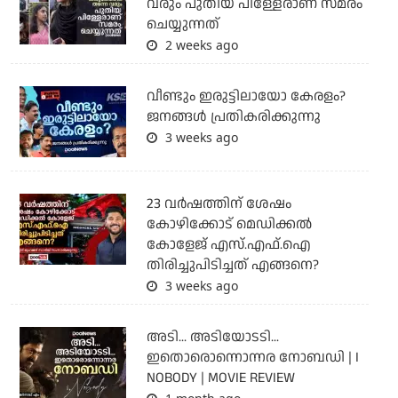
വരും പുതിയ പിള്ളേരാണ് സമരം
ചെയ്യുന്നത്
2 weeks ago
വീണ്ടും ഇരുട്ടിലായോ കേരളം?
ജനങ്ങൾ പ്രതികരിക്കുന്നു
3 weeks ago
23 വർഷത്തിന് ശേഷം
കോഴിക്കോട് മെഡിക്കൽ
കോളേജ് എസ്.എഫ്.ഐ
തിരിച്ചുപിടിച്ചത് എങ്ങനെ?
3 weeks ago
അടി... അടിയോടടി...
ഇതൊരൊന്നൊന്നര നോബഡി | I
NOBODY | MOVIE REVIEW