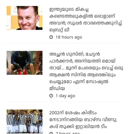
ഇന്ത്യയുടെ മികച്ച
കണ്ടെത്തലുകളില്‍ ഒരാളാണ്
അവന്‍; സൂപ്പര്‍ താരത്തെക്കുറിച്ച്
ബ്രെറ്റ് ലീ
18 hours ago
അച്ഛന്‍ ഗുസ്തി, ചേട്ടന്‍
പാര്‍ക്കൗര്‍, അനിയത്തി മൊയ്
തായ്.... മൂന്ന് പേരെയും വെച്ച് ഒരു
ആക്ഷന്‍ സിനിമ ആരെങ്കിലും
ചെയ്യുമോ എന്ന് സോഷ്യല്‍
മീഡിയ
1 day ago
2002ന് ശേഷം കിരീടം
നേടാനിറങ്ങിയ ബാഴ്സ വീണു;
കപ്പ് തൂക്കി ഇറ്റാലിയൻ ടീം
7 hours ago