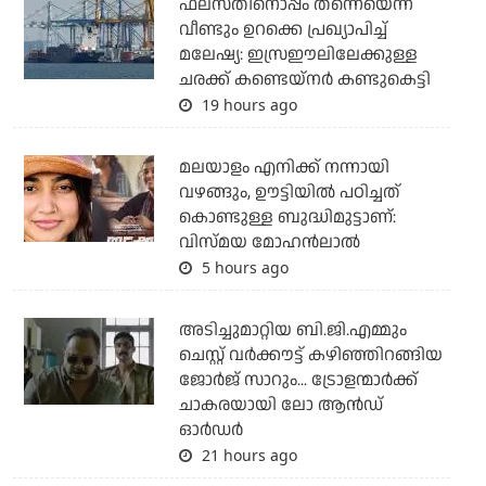
ഫലസ്തീനൊപ്പം തന്നെയെന്ന്
വീണ്ടും ഉറക്കെ പ്രഖ്യാപിച്ച്
മലേഷ്യ: ഇസ്രഈലിലേക്കുള്ള
ചരക്ക് കണ്ടെയ്‌നര്‍ കണ്ടുകെട്ടി
19 hours ago
മലയാളം എനിക്ക് നന്നായി
വഴങ്ങും, ഊട്ടിയില്‍ പഠിച്ചത്
കൊണ്ടുള്ള ബുദ്ധിമുട്ടാണ്:
വിസ്മയ മോഹന്‍ലാല്‍
5 hours ago
അടിച്ചുമാറ്റിയ ബി.ജി.എമ്മും
ചെസ്റ്റ് വര്‍ക്കൗട്ട് കഴിഞ്ഞിറങ്ങിയ
ജോര്‍ജ് സാറും... ട്രോളന്മാര്‍ക്ക്
ചാകരയായി ലോ ആന്‍ഡ്
ഓര്‍ഡര്‍
21 hours ago