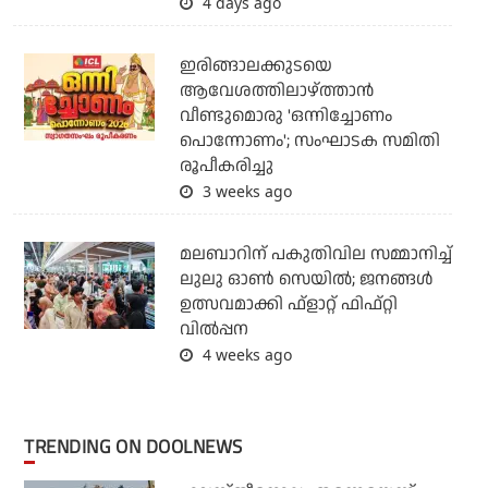
4 days ago
ഇരിങ്ങാലക്കുടയെ
ആവേശത്തിലാഴ്ത്താന്‍
വീണ്ടുമൊരു 'ഒന്നിച്ചോണം
പൊന്നോണം'; സംഘാടക സമിതി
രൂപീകരിച്ചു
3 weeks ago
മലബാറിന് പകുതിവില സമ്മാനിച്ച്
ലുലു ഓൺ സെയിൽ; ജനങ്ങൾ
ഉത്സവമാക്കി ഫ്ളാറ്റ് ഫിഫ്റ്റി
വിൽപ്പന
4 weeks ago
TRENDING ON DOOLNEWS