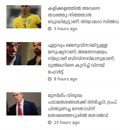
കളിക്കളത്തില്‍ അവനെ
തടഞ്ഞു നിര്‍ത്താന്‍
ബുദ്ധിമുട്ടാണ്: തിയാഗോ സില്‍വ
5 hours ago
ഏറ്റവും ജെനുവിനായിട്ടുള്ള
മനുഷ്യനാണ്, അതേസമയം
സ്‌ട്രോങ് ബിസിനസ്മാനുമാണ്;
ദുല്‍ഖറിനെ കുറിച്ച് വിനയ്
ഫോര്‍ട്ട്
8 hours ago
മുസ്‌ലീം വിരുദ്ധ
പരാമര്‍ശങ്ങള്‍ക്ക് തിരിച്ചടി; ട്രംപ്
പിന്തുണച്ച നേതാവിന്
തെരഞ്ഞെടുപ്പില്‍ തോല്‍വി
23 hours ago