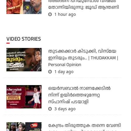
അങ്ങനെ പറയുമ്പോൾ വിഷമം
തോന്നിയിരുന്നു: ജൂഡ് ആന്തണി
1 hour ago
VIDEO STORIES
തുടക്കക്കാര്‍ കിടുക്കി, വിസ്മയ
ഇനിയും തുടരും... | THUDAKKAM |
Personal Opinion
1 day ago
ഒയര്‍സബാൽ നാണക്കേടിൽ
നിന്ന് ഉയിർത്തെഴുന്നേറ്റ
സ്പാനിഷ് പടയാളി
3 days ago
കേന്ദ്രം തിരുത്തുക തന്നെ വേണ്ടി