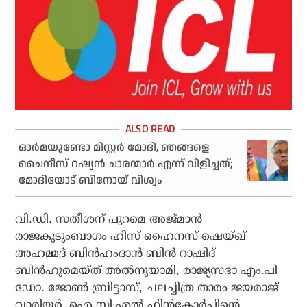
ഓര്‍മയുണ്ടോ മിസ്റ്റര്‍ മോദി, ഞങ്ങളെ
ചൈനീസ് റഷ്യന്‍ ചാരന്മാര്‍ എന്ന് വിളിച്ചത്;
മോദിയോട് ബിനോയ് വിശ്വം
വി.ഡി. സതീശന് പുറമെ അജ്മാന്‍
രാജകുടുംബാഗം ഹിസ് ഹൈനസ് ഷെയ്ഖ്
അഹമ്മദ് ബിന്‍ഹംദാന്‍ ബിന്‍ റാഷിദ്
ബിന്‍ഹുമെയ്ത് അല്‍നുയാമി, രാജ്യസഭാ എം.പി
ഡോ. ജോണ്‍ ബ്രിട്ടാസ്, ചലച്ചിത്ര താരം ജയരാജ്
വാരിയര്‍, ഐ.സി.എല്‍ ഫിന്‍കോര്‍പ്പിന്റെ