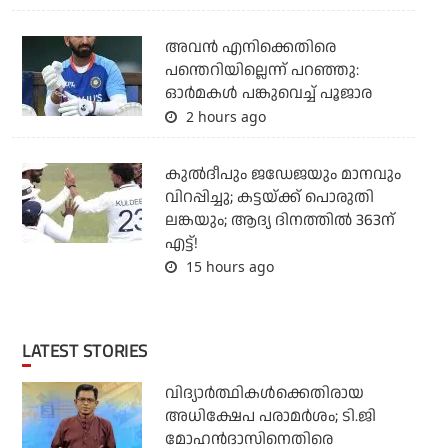
അവന്‍ എനിക്കെതിരെ
പന്തെറിയില്ലെന്ന് പറഞ്ഞു:
ഓര്‍മകള്‍ പങ്കുവെച്ച് പൂജാര
2 hours ago
കുല്‍ദീപും ജഡേജയും മാനവും
വിറപ്പിച്ചു; കട്ടയ്ക്ക് പൊരുതി
ലങ്കയും; ആദ്യ ദിനത്തില്‍ 363ന്
എട്ട്!
15 hours ago
LATEST STORIES
വിദ്യാര്‍ത്ഥികള്‍ക്കെതിരായ
അധിക്ഷേപ പരാമര്‍ശം; ടി.ജി
മോഹന്‍ദാസിനെതിരെ