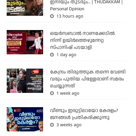
ഇനിയും തുടരും... | THUDAKKAM |
Personal Opinion
13 hours ago
ഒയര്‍സബാൽ നാണക്കേടിൽ
നിന്ന് ഉയിർത്തെഴുന്നേറ്റ
സ്പാനിഷ് പടയാളി
1 day ago
കേന്ദ്രം തിരുത്തുക തന്നെ വേണ്ടി
വരും പുതിയ പിള്ളേരാണ് സമരം
ചെയ്യുന്നത്
1 week ago
വീണ്ടും ഇരുട്ടിലായോ കേരളം?
ജനങ്ങൾ പ്രതികരിക്കുന്നു
3 weeks ago