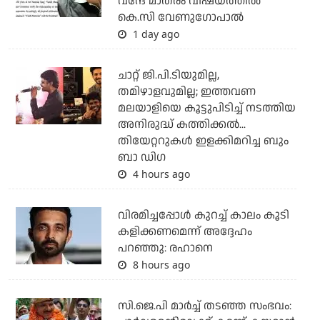
വന്ദേ മാതരം വിഷയത്തില്‍
കെ.സി വേണുഗോപാല്‍
1 day ago
ചാറ്റ് ജി.പി.ടിയുമില്ല,
തമിഴാളവുമില്ല; ഇത്തവണ
മലയാളിയെ കൂട്ടുപിടിച്ച് നടത്തിയ
അനിരുദ്ധ് കത്തിക്കല്‍...
തിയേറ്ററുകള്‍ ഇളക്കിമറിച്ച ബും
ബാ ഡിഗ
4 hours ago
വിരമിച്ചപ്പോള്‍ കുറച്ച് കാലം കൂടി
കളിക്കണമെന്ന് അദ്ദേഹം
പറഞ്ഞു: രഹാനെ
8 hours ago
സി.ജെ.പി മാര്‍ച്ച് തടഞ്ഞ സംഭവം: