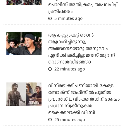
പൊലീസ് അതിക്രമം; അപലപിച്ച്
പ്രതിപക്ഷം
5 minutes ago
ആ കൂട്ടുകെട്ട് ഞാന്‍
ആഗ്രഹിച്ചിരുന്നു,
അങ്ങനെയൊരു അനുഭവം
എനിക്ക് ലഭിച്ചില്ല; മനസ് തുറന്ന്
റൊണാള്‍ഡീഞ്ഞോ
22 minutes ago
വിസ്മയക്ക് പണിയായി കേരള
ബോക്‌സ് ഓഫീസില്‍ പുതിയ
ബ്രാന്‍ഡ് L, വീക്കെന്‍ഡിന് ശേഷം
പ്രധാന സ്‌ക്രീനുകള്‍
കൈക്കലാക്കി ഡി.സി
25 minutes ago