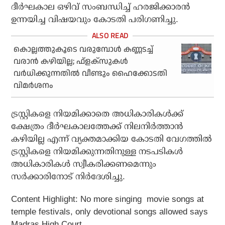
ദീര്‍ഘകാല ഒഴിവ് സംബന്ധിച്ച് ഹരജിക്കാരന്‍
ഉന്നയിച്ച വിഷയവും കോടതി പരിഗണിച്ചു.
കൊല്ലത്തുകൂടെ വരുമ്പോള്‍ കണ്ണടച്ച്
വരാന്‍ കഴിയില്ല; ഫ്‌ളക്‌സുകള്‍
വര്‍ധിക്കുന്നതില്‍ വീണ്ടും ഹൈക്കോടതി
വിമര്‍ശനം
ട്രസ്റ്റികളെ നിയമിക്കാതെ അധികാരികള്‍ക്ക്
ക്ഷേത്രം ദീര്‍ഘകാലത്തേക്ക് നിലനിര്‍ത്താന്‍
കഴിയില്ല എന്ന്‌ വ്യക്തമാക്കിയ കോടതി വേഗത്തില്‍
ട്രസ്റ്റികളെ നിയമിക്കുന്നതിനുള്ള നടപടികള്‍
അധികാരികള്‍ സ്വീകരിക്കണമെന്നും
സര്‍ക്കാരിനോട് നിര്‍ദേശിച്ചു.
Content Highlight:
No more singing movie songs at
temple festivals, only devotional songs allowed says
Madras High Court