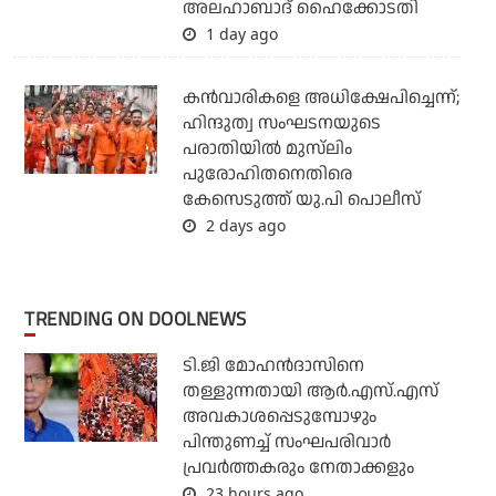
അലഹാബാദ് ഹൈക്കോടതി
1 day ago
കന്‍വാരികളെ അധിക്ഷേപിച്ചെന്ന്;
ഹിന്ദുത്വ സംഘടനയുടെ
പരാതിയില്‍ മുസ്‌ലിം
പുരോഹിതനെതിരെ
കേസെടുത്ത് യു.പി പൊലീസ്
2 days ago
TRENDING ON DOOLNEWS
ടി.ജി മോഹന്‍ദാസിനെ
തള്ളുന്നതായി ആര്‍.എസ്.എസ്
അവകാശപ്പെടുമ്പോഴും
പിന്തുണച്ച് സംഘപരിവാര്‍
പ്രവര്‍ത്തകരും നേതാക്കളും
23 hours ago