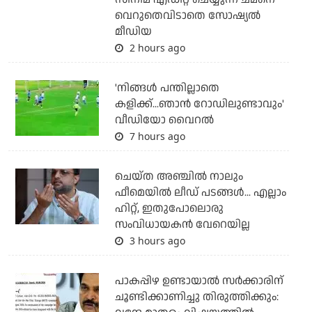
വെറുതെവിടാതെ സോഷ്യല്‍
മീഡിയ
2 hours ago
'നിങ്ങള്‍ പന്തില്ലാതെ
കളിക്ക്...ഞാന്‍ റോഡിലുണ്ടാവും'
വീഡിയോ വൈറല്‍
7 hours ago
ചെയ്ത അഞ്ചില്‍ നാലും
ഫീമെയില്‍ ലീഡ് പടങ്ങള്‍... എല്ലാം
ഹിറ്റ്, ഇതുപോലൊരു
സംവിധായകന്‍ വേറെയില്ല
3 hours ago
പാകപ്പിഴ ഉണ്ടായാല്‍ സര്‍ക്കാരിന്
ചൂണ്ടിക്കാണിച്ചു തിരുത്തിക്കും: