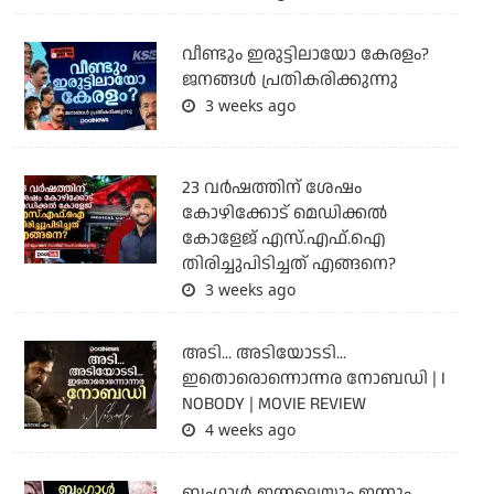
വീണ്ടും ഇരുട്ടിലായോ കേരളം?
ജനങ്ങൾ പ്രതികരിക്കുന്നു
3 weeks ago
23 വർഷത്തിന് ശേഷം
കോഴിക്കോട് മെഡിക്കൽ
കോളേജ് എസ്.എഫ്.ഐ
തിരിച്ചുപിടിച്ചത് എങ്ങനെ?
3 weeks ago
അടി... അടിയോടടി...
ഇതൊരൊന്നൊന്നര നോബഡി | I
NOBODY | MOVIE REVIEW
4 weeks ago
ബംഗാള്‍ ഇന്നലെയും ഇന്നും