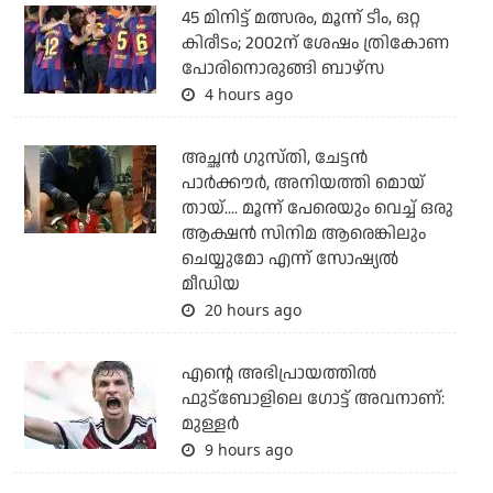
45 മിനിട്ട് മത്സരം, മൂന്ന് ടീം, ഒറ്റ
കിരീടം; 2002ന് ശേഷം ത്രികോണ
പോരിനൊരുങ്ങി ബാഴ്‌സ
4 hours ago
അച്ഛന്‍ ഗുസ്തി, ചേട്ടന്‍
പാര്‍ക്കൗര്‍, അനിയത്തി മൊയ്
തായ്.... മൂന്ന് പേരെയും വെച്ച് ഒരു
ആക്ഷന്‍ സിനിമ ആരെങ്കിലും
ചെയ്യുമോ എന്ന് സോഷ്യല്‍
മീഡിയ
20 hours ago
എന്റെ അഭിപ്രായത്തില്‍
ഫുട്‌ബോളിലെ ഗോട്ട് അവനാണ്:
മുള്ളര്‍
9 hours ago