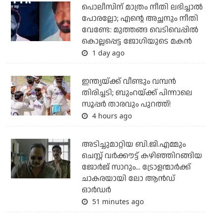
പൊലീസിന് മാത്രം നീതി ലഭിച്ചാല്‍
പോരല്ലോ; എന്റെ അച്ഛനും നീതി
വേണ്ടേ: മുത്തങ്ങ വെടിവെപ്പില്‍
കൊല്ലപ്പെട്ട ജോഗിയുടെ മകന്‍
1 day ago
ഇന്ത്യയ്ക്ക് വീണ്ടും വമ്പന്‍
തിരിച്ചടി; ബുംറയ്ക്ക് പിന്നാലെ
സൂപ്പര്‍ താരവും പുറത്ത്!
4 hours ago
അടിച്ചുമാറ്റിയ ബി.ജി.എമ്മും
ചെസ്റ്റ് വര്‍ക്കൗട്ട് കഴിഞ്ഞിറങ്ങിയ
ജോര്‍ജ് സാറും... ട്രോളന്മാര്‍ക്ക്
ചാകരയായി ലോ ആന്‍ഡ്
ഓര്‍ഡര്‍
51 minutes ago