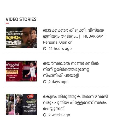
VIDEO STORIES
തുടക്കക്കാര്‍ കിടുക്കി, വിസ്മയ
ഇനിയും തുടരും... | THUDAKKAM |
Personal Opinion
21 hours ago
ഒയര്‍സബാൽ നാണക്കേടിൽ
നിന്ന് ഉയിർത്തെഴുന്നേറ്റ
സ്പാനിഷ് പടയാളി
2 days ago
കേന്ദ്രം തിരുത്തുക തന്നെ വേണ്ടി
വരും പുതിയ പിള്ളേരാണ് സമരം
ചെയ്യുന്നത്
2 weeks ago