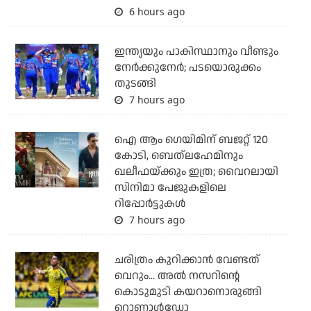
6 hours ago
ഇന്ത്യയും പാകിസ്ഥാനും വീണ്ടും
നേര്‍ക്കുനേര്‍; പടയൊരുക്കം
തുടങ്ങി
7 hours ago
ഐ ആം ഗെയിമിന് ബജറ്റ് 120
കോടി, ബെത്‌ലഹേമിനും
ഖലീഫയ്ക്കും ഇത്ര; വൈറലായി
സിനിമാ പേജുകളിലെ
റിപ്പോര്‍ട്ടുകള്‍
7 hours ago
ചരിത്രം കുറിക്കാന്‍ വേണ്ടത്
വെറും... അല്‍ നസറിന്റെ
കൊടുമുടി കയറാനൊരുങ്ങി
റൊണാള്‍ഡോ