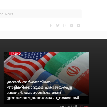
TRENDING
ഇറാന്‍ സര്‍ക്കാരിനെ
അട്ടിമറിക്കാനുള്ള പരാജയപ്പെട്ട
പദ്ധതി: മൊസാദിലെ രണ്ട്
ഉന്നതോദ്യോഗസ്ഥരെ പുറത്താക്കി
27 min
റെന്വര്‍ പി