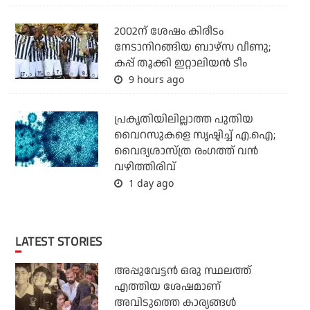
2002ന് ശേഷം കിരീടം
നേടാനിറങ്ങിയ ബാഴ്സ വീണു;
കപ്പ് തൂക്കി ഇറ്റാലിയൻ ടീം
9 hours ago
പ്രകൃതിയിലില്ലാത്ത പുതിയ
വൈറസുകളെ സൃഷ്ടിച്ച് എ.ഐ;
വൈദ്യശാസ്ത്ര രംഗത്ത് വന്‍
വഴിത്തിരിവ്
1 day ago
LATEST STORIES
അപ്പുവേട്ടന്‍ ഒരു സ്ഥലത്ത്
എത്തിയ ശേഷമാണ്
അവിടുത്തെ കാര്യങ്ങള്‍