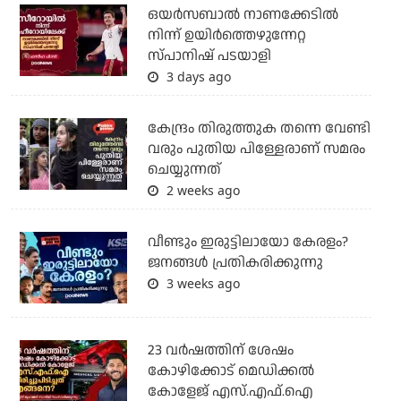
ഒയര്‍സബാൽ നാണക്കേടിൽ
നിന്ന് ഉയിർത്തെഴുന്നേറ്റ
സ്പാനിഷ് പടയാളി
3 days ago
കേന്ദ്രം തിരുത്തുക തന്നെ വേണ്ടി
വരും പുതിയ പിള്ളേരാണ് സമരം
ചെയ്യുന്നത്
2 weeks ago
വീണ്ടും ഇരുട്ടിലായോ കേരളം?
ജനങ്ങൾ പ്രതികരിക്കുന്നു
3 weeks ago
23 വർഷത്തിന് ശേഷം
കോഴിക്കോട് മെഡിക്കൽ
കോളേജ് എസ്.എഫ്.ഐ