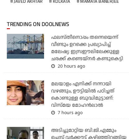
JAVED AKHTAR
KOLKATA
MAMATA BANERJEE
TRENDING ON DOOLNEWS
ഫലസ്തീനൊപ്പം തന്നെയെന്ന്
വീണ്ടും ഉറക്കെ പ്രഖ്യാപിച്ച്
മലേഷ്യ: ഇസ്രഈലിലേക്കുള്ള
ചരക്ക് കണ്ടെയ്‌നര്‍ കണ്ടുകെട്ടി
20 hours ago
മലയാളം എനിക്ക് നന്നായി
വഴങ്ങും, ഊട്ടിയില്‍ പഠിച്ചത്
കൊണ്ടുള്ള ബുദ്ധിമുട്ടാണ്:
വിസ്മയ മോഹന്‍ലാല്‍
7 hours ago
അടിച്ചുമാറ്റിയ ബി.ജി.എമ്മും
ചെസ്റ്റ് വര്‍ക്കൗട്ട് കഴിഞ്ഞിറങ്ങിയ