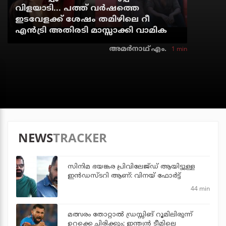
വിളയാടി... പത്ത് വര്‍ഷത്തെ
ഇടവേളക്ക് ശേഷം തമിഴിലെ റീ
എന്‍ട്രി അതിരടി മാസ്സാക്കി വാമിക
1 min
അമര്‍നാഥ് എം.
NEWS
TRACKER
സിനിമ ഭയങ്കര പ്രിവിലേജ്ഡ് ആയിട്ടുള്ള
ഇൻഡസ്ടറി ആണ്: വിനയ് ഫോർട്ട്
44 min
മത്സരം തോറ്റാല്‍ ഡ്രസ്സിങ് റൂമിലിരുന്ന്
ഉറക്കെ ചിരിക്കും; ഇന്ത്യന്‍ ടീമിലെ