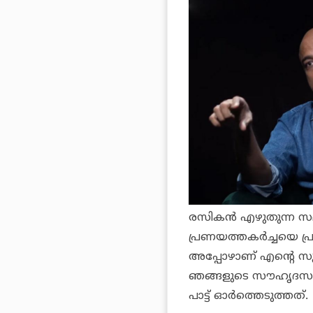
രസികന്‍
എഴുതുന്ന സമയ
പ്രണയത്തകര്‍ച്ചയെ പ്ര
അപ്പോഴാണ് എന്റെ സുഹൃ
ഞങ്ങളുടെ സൗഹൃദസദസു
പാട്ട് ഓര്‍ത്തെടുത്തത്.