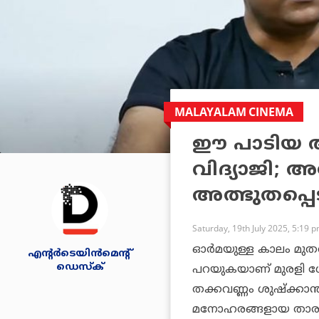
MALAYALAM CINEMA
ഈ പാടിയ ആള
വിദ്യാജി; 
അത്ഭുതപ്പെ
Saturday, 19th July 2025, 5:19 
ഓര്‍മയുള്ള കാലം മുതല്
എന്റര്‍ടെയിന്‍മെന്റ്
ഡെസ്‌ക്
പറയുകയാണ് മുരളി ഗോ
തക്കവണ്ണം ശുഷ്‌ക്കാന്ത
മനോഹരങ്ങളായ താരാട്ട