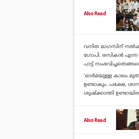
Also Read
വനിത മാഗസിന് നല്‍ക
ഗോപി.
രസികന്‍
എന്ന 
പാട്ട് സംഭവിച്ചതെങ്ങ
‘ഓര്‍മയുള്ള കാലം മുതല
ഉണ്ടാകും. പക്ഷേ, ശാ
ശുഷ്‌ക്കാന്തി ഉണ്ടായ
Also Read