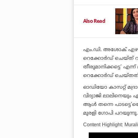
Also Read
എം.ഡി. അശോക് എഴുത
റെക്കോര്‍ഡ് ചെയ്ത്
തീരുമാനിക്കട്ടെ’ എന്
റെക്കോര്‍ഡ് ചെയ്തത്
ഓഡിയോ കാസറ്റ് മദ്രാസി
വിദ്യാജി ലാലിനെയും 
ആള്‍ തന്നെ പാടട്ടെ’യ
മുരളി ഗോപി പറയുന്നു.
Content Highlight: Mura