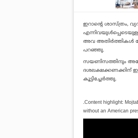
ഇറാന്റെ ശാസ്ത്രം, 
എന്നിവയുള്‍പ്പെടെയുള
അവ അതിര്‍ത്തികള്‍ പ
പറഞ്ഞു.
സയണിസത്തിനും അമേരി
ദശലക്ഷക്കണക്കിന് ഇറ
കൂട്ടിച്ചേര്‍ത്തു.
.Content highlight: Mojt
without an American pre