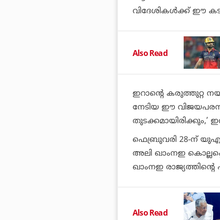
വിദേശികള്‍ക്ക് ഈ കടല
Also Read
ഇറാന്റെ കരുത്തുറ്റ 
നേടിയ ഈ വിജയപരമ്പര
തുടക്കമായിരിക്കും,’ 
ഫെബ്രുവരി 28-ന് യു
അലി ഖാംനഇ കൊല്ലപ്പെട്
ഖാംനഇ രാജ്യത്തിന്റെ
Also Read