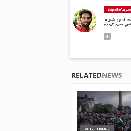
ആദർശ് എം.ക
ഡൂള്‍ന്യൂസ് മള്
മാസ് കമ്മ്യൂണ
RELATED
NEWS
WORLD NEWS