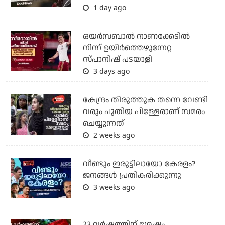
1 day ago
ഒയര്‍സബാൽ നാണക്കേടിൽ
നിന്ന് ഉയിർത്തെഴുന്നേറ്റ
സ്പാനിഷ് പടയാളി
3 days ago
കേന്ദ്രം തിരുത്തുക തന്നെ വേണ്ടി
വരും പുതിയ പിള്ളേരാണ് സമരം
ചെയ്യുന്നത്
2 weeks ago
വീണ്ടും ഇരുട്ടിലായോ കേരളം?
ജനങ്ങൾ പ്രതികരിക്കുന്നു
3 weeks ago
23 വർഷത്തിന് ശേഷം