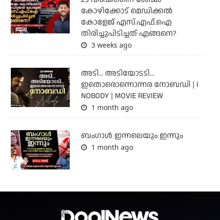
കോഴിക്കോട് മെഡിക്കൽ
കോളേജ് എസ്.എഫ്.ഐ
തിരിച്ചുപിടിച്ചത് എങ്ങനെ?
3 weeks ago
അടി... അടിയോടടി...
ഇതൊരൊന്നൊന്നര നോബഡി | I
NOBODY | MOVIE REVIEW
1 month ago
ബംഗാള്‍ ഇന്നലെയും ഇന്നും
1 month ago