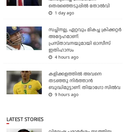
തെരഞ്ഞെടുപ്പില്‍ തോല്‍വി
1 day ago
സച്ചിനല്ല, ഏറ്റവും മികച്ച ക്രിക്കറ്റര്‍
അദ്ദേഹമാണ്:
പ്രസ്താവനയുമായി ഓസീസ്
ഇതിഹാസം
4 hours ago
കളിക്കളത്തില്‍ അവനെ
തടഞ്ഞു നിര്‍ത്താന്‍
ബുദ്ധിമുട്ടാണ്: തിയാഗോ സില്‍വ
9 hours ago
LATEST STORIES
വിദ്വേഷ പരാമര്‍ശം നടത്തിയ