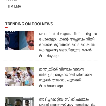
MILMA
TRENDING ON DOOLNEWS
പൊലീസിന് മാത്രം നീതി ലഭിച്ചാല്‍
പോരല്ലോ; എന്റെ അച്ഛനും നീതി
വേണ്ടേ: മുത്തങ്ങ വെടിവെപ്പില്‍
കൊല്ലപ്പെട്ട ജോഗിയുടെ മകന്‍
1 day ago
ഇന്ത്യയ്ക്ക് വീണ്ടും വമ്പന്‍
തിരിച്ചടി; ബുംറയ്ക്ക് പിന്നാലെ
സൂപ്പര്‍ താരവും പുറത്ത്!
4 hours ago
അടിച്ചുമാറ്റിയ ബി.ജി.എമ്മും
ചെസ്റ്റ് വര്‍ക്കൗട്ട് കഴിഞ്ഞിറങ്ങിയ