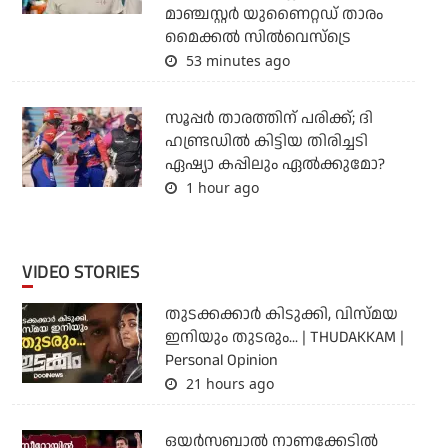
മാഞ്ചസ്റ്റര്‍ യുണൈറ്റഡ് താരം
മൈക്കൽ സില്‍വെസ്‌ട്രെ
53 minutes ago
സൂപ്പര്‍ താരത്തിന് പരിക്ക്; ദി
ഹണ്ട്രഡില്‍ കിട്ടിയ തിരിച്ചടി
ഏഷ്യാ കപ്പിലും ഏല്‍ക്കുമോ?
1 hour ago
VIDEO STORIES
തുടക്കക്കാര്‍ കിടുക്കി, വിസ്മയ
ഇനിയും തുടരും... | THUDAKKAM |
Personal Opinion
21 hours ago
ഒയര്‍സബാൽ നാണക്കേടിൽ