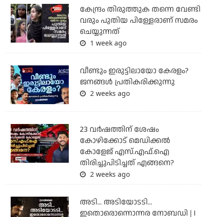
കേന്ദ്രം തിരുത്തുക തന്നെ വേണ്ടി
വരും പുതിയ പിള്ളേരാണ് സമരം
ചെയ്യുന്നത്
1 week ago
വീണ്ടും ഇരുട്ടിലായോ കേരളം?
ജനങ്ങൾ പ്രതികരിക്കുന്നു
2 weeks ago
23 വർഷത്തിന് ശേഷം
കോഴിക്കോട് മെഡിക്കൽ
കോളേജ് എസ്.എഫ്.ഐ
തിരിച്ചുപിടിച്ചത് എങ്ങനെ?
2 weeks ago
അടി... അടിയോടടി...
ഇതൊരൊന്നൊന്നര നോബഡി | I