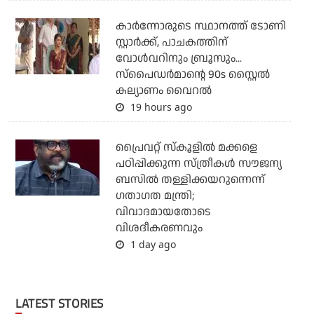
കാര്‍ന്നോരുടെ സ്ഥാനത്ത് ടോണി
സ്റ്റാര്‍ക്ക്, പാചകത്തിന്
വോള്‍വറിനും ബ്രൂസും...
സ്‌പൈഡര്‍മാന്റെ 90s സ്റ്റൈല്‍
കല്യാണം വൈറല്‍
19 hours ago
പ്രൈവറ്റ് സ്‌കൂളില്‍ മക്കളെ
പഠിപ്പിക്കുന്ന സ്ത്രീകള്‍ സൗജന്യ
ബസില്‍ തള്ളിക്കയറുന്നെന്ന്
ഗതാഗത മന്ത്രി;
വിവാദമായതോടെ
വിശദീകരണവും
1 day ago
LATEST STORIES