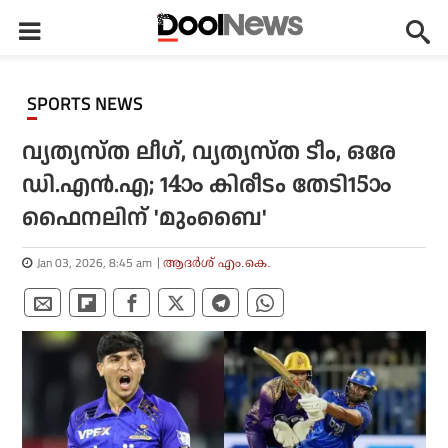
SPORTS NEWS
വ്യത്യസ്ത ലീഗ്, വ്യത്യസ്ത ടീം, ഒരേ
ഡി.എന്‍.എ; 14ാം കിരീടം തേടി15ാം
ഫൈനലിന് 'മുംബൈ'
Jan 03, 2026, 8:45 am
ആദർശ് എം.കെ.