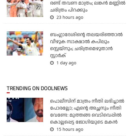
രണ്ട് തവണ മാത്രം; ലങ്കന്‍ മണ്ണില്‍
ചരിത്രം പിറക്കും
23 hours ago
ബംഗ്ലാദേശിന്റെ തലയരിഞ്ഞാല്‍
വീഴുക സാക്ഷാല്‍ കപിലും
സ്റ്റെയ്‌നും; ചരിത്രമെഴുതാന്‍
സ്റ്റാര്‍ക്
1 day ago
TRENDING ON DOOLNEWS
പൊലീസിന് മാത്രം നീതി ലഭിച്ചാല്‍
പോരല്ലോ; എന്റെ അച്ഛനും നീതി
വേണ്ടേ: മുത്തങ്ങ വെടിവെപ്പില്‍
കൊല്ലപ്പെട്ട ജോഗിയുടെ മകന്‍
15 hours ago