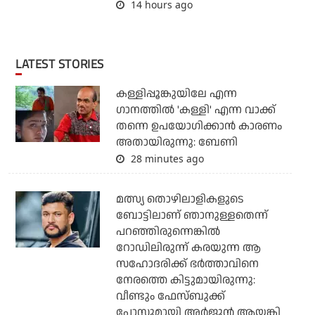
14 hours ago
LATEST STORIES
കള്ളിപ്പൂങ്കുയിലേ എന്ന
ഗാനത്തിൽ 'കള്ളി' എന്ന വാക്ക്
തന്നെ ഉപയോഗിക്കാൻ കാരണം
അതായിരുന്നു: ബേണി
28 minutes ago
മത്സ്യ തൊഴിലാളികളുടെ
ബോട്ടിലാണ് ഞാനുള്ളതെന്ന്
പറഞ്ഞിരുന്നെങ്കില്‍
റോഡിലിരുന്ന് കരയുന്ന ആ
സഹോദരിക്ക് ഭര്‍ത്താവിനെ
നേരത്തെ കിട്ടുമായിരുന്നു:
വീണ്ടും ഫേസ്ബുക്ക്
പോസ്റ്റുമായി അര്‍ജുന്‍ ആയങ്കി