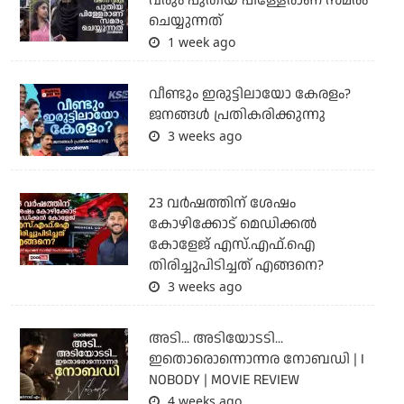
വരും പുതിയ പിള്ളേരാണ് സമരം
ചെയ്യുന്നത്
1 week ago
വീണ്ടും ഇരുട്ടിലായോ കേരളം?
ജനങ്ങൾ പ്രതികരിക്കുന്നു
3 weeks ago
23 വർഷത്തിന് ശേഷം
കോഴിക്കോട് മെഡിക്കൽ
കോളേജ് എസ്.എഫ്.ഐ
തിരിച്ചുപിടിച്ചത് എങ്ങനെ?
3 weeks ago
അടി... അടിയോടടി...
ഇതൊരൊന്നൊന്നര നോബഡി | I
NOBODY | MOVIE REVIEW
4 weeks ago