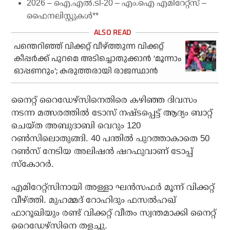
2026 – ഐ.എല്‍.ടി-20 – എം.ഐ എമിറേറ്റ്‌സ് –
ഫൈനലിസ്റ്റുകള്‍**
പന്തെറിഞ്ഞ് വിക്കറ്റ് വീഴ്ത്തുന്ന വിക്കറ്റ്
കീപ്പര്‍ക്ക് പുറമെ അടിച്ചൊതുക്കാന്‍ ‘മൂന്നാം
ഓപ്പണറും’; കരുത്തരായി രാജസ്ഥാന്‍
നൈറ്റ് റൈഡേഴ്‌സിനെതിരെ കഴിഞ്ഞ ദിവസം
നടന്ന മത്സരത്തില്‍ ടോസ് നഷ്ടപ്പെട്ട് ആദ്യം ബാറ്റ്
ചെയ്ത അബുദാബി വെറും 120
റണ്‍സിലൊതുങ്ങി. 40 പന്തില്‍ പുറത്താകാതെ 50
റണ്‍സ് നേടിയ അലിഷന്‍ ഷറഫുവാണ് ടോപ്പ്
സ്‌കോറര്‍.
എമിറേറ്റ്‌സിനായി അള്ളാ ഘന്‍സഫര്‍ മൂന്ന് വിക്കറ്റ്
വീഴ്ത്തി. മുഹമ്മദ് റോഹിദും ഫസല്‍ഹഖ്
ഫാറൂഖിയും രണ്ട് വിക്കറ്റ് വീതം സ്വന്തമാക്കി നൈറ്റ്
റൈഡേഴ്‌സിനെ തളച്ചു.