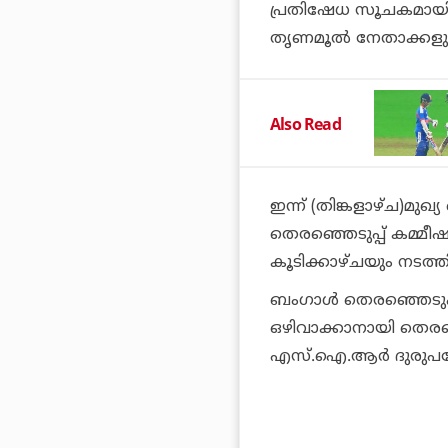
പ്രതിഷേധ സൂചകമായി
തൃണമൂല്‍ നേതാക്കളും 
Also Read
ഇന്ന് (തിങ്കളാഴ്ച)മുഖ്
തെരഞ്ഞെടുപ്പ് കമ്മീഷന
കൂടിക്കാഴ്ചയും നടത്ത
ബംഗാള്‍ തെരഞ്ഞെടുപ്പ
ഒഴിവാക്കാനായി തെരഞ
എസ്.ഐ.ആര്‍ ദുരുപയ