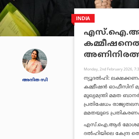
INDIA
എസ്.ഐ.ആര്‍
കമ്മീഷനെതി
അണിനിരത്തു
Monday, 2nd February 2026, 7:
ന്യൂദല്‍ഹി: ലക്ഷക്കണ
അനിത സി
കമ്മീഷന്‍ ഓഫീസിന് മു
മുഖ്യമന്ത്രി മമത ബാനര
പ്രതിഷേധം രാജ്യതലസ്ഥാ
മമതയുടെ പ്രതികരണം
എസ്.ഐ.ആര്‍ മോശമായി
ദല്‍ഹിയിലെ കേന്ദ്ര ത