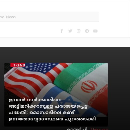
TRENDING
ഇറാന്‍ സര്‍ക്കാരിനെ
അട്ടിമറിക്കാനുള്ള പരാജയപ്പെട്ട
പദ്ധതി: മൊസാദിലെ രണ്ട്
ഉന്നതോദ്യോഗസ്ഥരെ പുറത്താക്കി
1 hour ago
റെന്വര്‍ പി