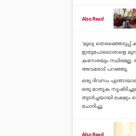
Also Read
‘മുഖ്യ തെരഞ്ഞെടുപ്പ്
ഇതുപോലൊരാളെ മുമ്പ് 
കസേരയും സ്ഥിരമല്ല.
അവരോട് പറഞ്ഞു.
ഒരു ദിവസം എന്തായാല
ഒരു മാതൃക സൃഷ്ടിച്
തുടര്‍ച്ചയായി ലക്ഷ്യം
ചോദിച്ചു.
Also Read