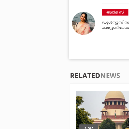
അനിത സി
ഡൂള്‍ന്യൂസ് സബ
കമ്മ്യൂണിക്ക
RELATED
NEWS
INDIA