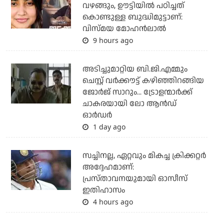
വഴങ്ങും, ഊട്ടിയില്‍ പഠിച്ചത്
കൊണ്ടുള്ള ബുദ്ധിമുട്ടാണ്:
വിസ്മയ മോഹന്‍ലാല്‍
9 hours ago
അടിച്ചുമാറ്റിയ ബി.ജി.എമ്മും
ചെസ്റ്റ് വര്‍ക്കൗട്ട് കഴിഞ്ഞിറങ്ങിയ
ജോര്‍ജ് സാറും... ട്രോളന്മാര്‍ക്ക്
ചാകരയായി ലോ ആന്‍ഡ്
ഓര്‍ഡര്‍
1 day ago
സച്ചിനല്ല, ഏറ്റവും മികച്ച ക്രിക്കറ്റര്‍
അദ്ദേഹമാണ്:
പ്രസ്താവനയുമായി ഓസീസ്
ഇതിഹാസം
4 hours ago