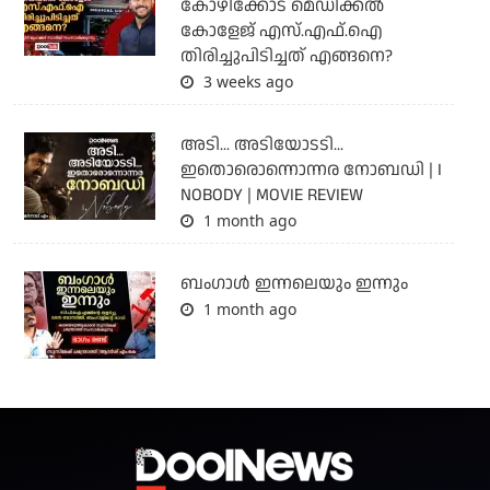
കോഴിക്കോട് മെഡിക്കൽ
കോളേജ് എസ്.എഫ്.ഐ
തിരിച്ചുപിടിച്ചത് എങ്ങനെ?
3 weeks ago
അടി... അടിയോടടി...
ഇതൊരൊന്നൊന്നര നോബഡി | I
NOBODY | MOVIE REVIEW
1 month ago
ബംഗാള്‍ ഇന്നലെയും ഇന്നും
1 month ago