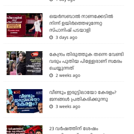
ഒയര്‍സബാൽ നാണക്കേടിൽ
നിന്ന് ഉയിർത്തെഴുന്നേറ്റ
സ്പാനിഷ് പടയാളി
3 days ago
കേന്ദ്രം തിരുത്തുക തന്നെ വേണ്ടി
വരും പുതിയ പിള്ളേരാണ് സമരം
ചെയ്യുന്നത്
2 weeks ago
വീണ്ടും ഇരുട്ടിലായോ കേരളം?
ജനങ്ങൾ പ്രതികരിക്കുന്നു
3 weeks ago
23 വർഷത്തിന് ശേഷം