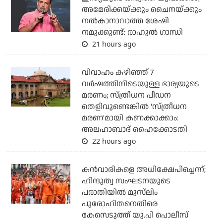
അമേരിക്കയ്ക്കും ചൈനയ്ക്കും
നല്‍കാനാവാത്ത ശേഷി
നമുക്കുണ്ട്: രാഹുല്‍ ഗാന്ധി
21 hours ago
വിവാഹം കഴിഞ്ഞ് 7
വര്‍ഷത്തിനിടെയുള്ള ഭാര്യയുടെ
മരണം; സ്ത്രീധന പീഡന
തെളിവുണ്ടെങ്കില്‍ 'സ്ത്രീധന
മരണ'മായി കണക്കാക്കാം:
അലഹാബാദ് ഹൈക്കോടതി
22 hours ago
കന്‍വാരികളെ അധിക്ഷേപിച്ചെന്ന്;
ഹിന്ദുത്വ സംഘടനയുടെ
പരാതിയില്‍ മുസ്‌ലിം
പുരോഹിതനെതിരെ
കേസെടുത്ത് യു.പി പൊലീസ്