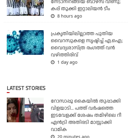
നേടാനിറങ്ങിയ ബാഴ്സ വീണു;
കപ്പ് തൂക്കി ഇറ്റാലിയൻ ടീം
8 hours ago
പ്രകൃതിയിലില്ലാത്ത പുതിയ
വൈറസുകളെ സൃഷ്ടിച്ച് എ.ഐ;
വൈദ്യശാസ്ത്ര രംഗത്ത് വന്‍
വഴിത്തിരിവ്
1 day ago
LATEST STORIES
റോസാപ്പൂ കൈയില്‍ തുപ്പാക്കി
വിളയാടി... പത്ത് വര്‍ഷത്തെ
ഇടവേളക്ക് ശേഷം തമിഴിലെ റീ
എന്‍ട്രി അതിരടി മാസ്സാക്കി
വാമിക
20 minutes ago