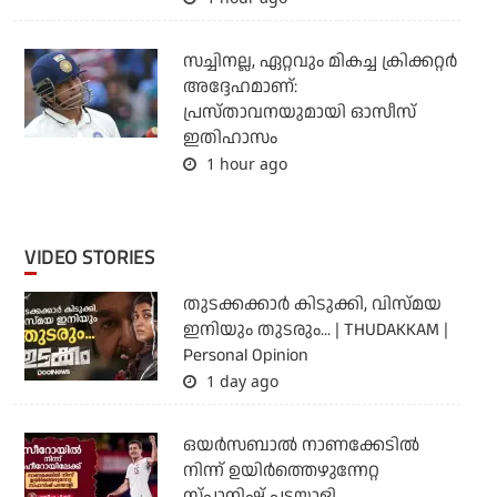
സച്ചിനല്ല, ഏറ്റവും മികച്ച ക്രിക്കറ്റര്‍
അദ്ദേഹമാണ്:
പ്രസ്താവനയുമായി ഓസീസ്
ഇതിഹാസം
1 hour ago
VIDEO STORIES
തുടക്കക്കാര്‍ കിടുക്കി, വിസ്മയ
ഇനിയും തുടരും... | THUDAKKAM |
Personal Opinion
1 day ago
ഒയര്‍സബാൽ നാണക്കേടിൽ
നിന്ന് ഉയിർത്തെഴുന്നേറ്റ
സ്പാനിഷ് പടയാളി