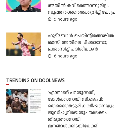
അതില്‍ കവിഞ്ഞൊന്നുമില്ല;
സൂപ്പര്‍ താരത്തെക്കുറിച്ച് ചോപ്ര
5 hours ago
ഫുട്‌ബോള്‍ പെയിന്റിങ്ങെങ്കില്‍
മെസി അതിലെ പിക്കാസോ;
പ്രശംസിച്ച് പരിശീലകന്‍
6 hours ago
TRENDING ON DOOLNEWS
'എന്താണ് പറയുന്നത്';
കേള്‍ക്കാനായി സി.ജെ.പി;
തെരഞ്ഞെടുപ്പ് കമ്മീഷനെയും
ജുഡീഷ്യറിയെയും അടക്കം
തിരുത്താനായി
ജനങ്ങള്‍ക്കിടയിലേക്ക്