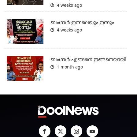
4 weeks ago
ബംഗാള്‍ ഇന്നലെയും ഇന്നും
4 weeks ago
ബം​ഗാൾ എങ്ങനെ ഇങ്ങനെയായി
1 month ago