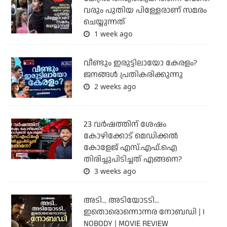
വരും പുതിയ പിള്ളേരാണ് സമരം
ചെയ്യുന്നത്
1 week ago
വീണ്ടും ഇരുട്ടിലായോ കേരളം?
ജനങ്ങൾ പ്രതികരിക്കുന്നു
2 weeks ago
23 വർഷത്തിന് ശേഷം
കോഴിക്കോട് മെഡിക്കൽ
കോളേജ് എസ്.എഫ്.ഐ
തിരിച്ചുപിടിച്ചത് എങ്ങനെ?
3 weeks ago
അടി... അടിയോടടി...
ഇതൊരൊന്നൊന്നര നോബഡി | I
NOBODY | MOVIE REVIEW