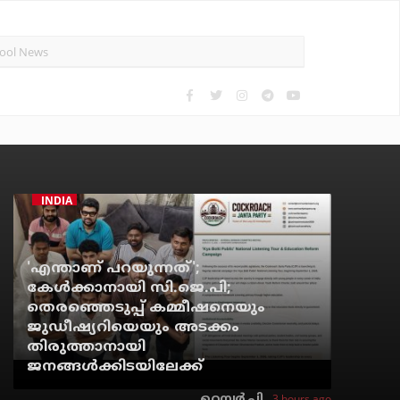
INDIA
'എന്താണ് പറയുന്നത്';
കേള്‍ക്കാനായി സി.ജെ.പി;
തെരഞ്ഞെടുപ്പ് കമ്മീഷനെയും
ജുഡീഷ്യറിയെയും അടക്കം
തിരുത്താനായി
ജനങ്ങള്‍ക്കിടയിലേക്ക്
3 hours ago
റെന്വര്‍ പി