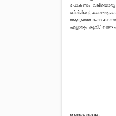
പോകണം. വലിയൊരു പ്ര
ഫിലിമിന്റെ കാലഘട്ടമാണ
ആദ്യത്തെ ഷോ കാണാ
എല്ലാരും കൂവി,’ ലെന പ
രണ്ടാം ഭാവം: