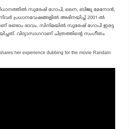
ധാനത്തില്
സുരേഷ് ഗോപി, ലെന, ബിജു മേനോന്
,
്നിവര്
പ്രധാനവേഷങ്ങളില്
അഭിനയിച്ച് 2001-ല്
ാണ് രണ്ടാം ഭാവം. സിനിമയില്
സുരേഷ് ഗോപി ഇരട്ട
്ചത്. വിദ്യാസാഗറാണ് ചിത്രത്തിന്റെ സംഗീതം
 shares her experience dubbing for the movie Randam