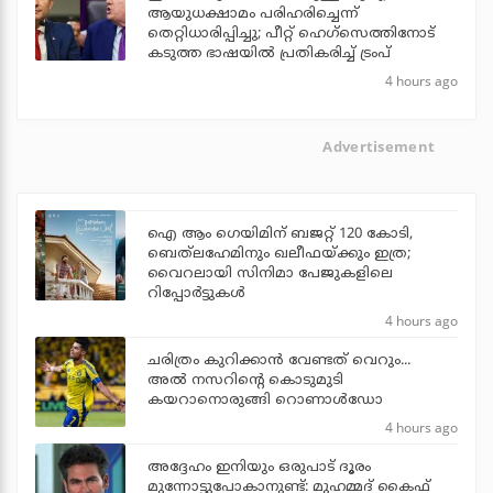
ആയുധക്ഷാമം പരിഹരിച്ചെന്ന്
തെറ്റിധാരിപ്പിച്ചു; പീറ്റ് ഹെഗ്‌സെത്തിനോട്
കടുത്ത ഭാഷയില്‍ പ്രതികരിച്ച് ട്രംപ്
4 hours ago
Advertisement
ഐ ആം ഗെയിമിന് ബജറ്റ് 120 കോടി,
ബെത്‌ലഹേമിനും ഖലീഫയ്ക്കും ഇത്ര;
വൈറലായി സിനിമാ പേജുകളിലെ
റിപ്പോര്‍ട്ടുകള്‍
4 hours ago
ചരിത്രം കുറിക്കാന്‍ വേണ്ടത് വെറും...
അല്‍ നസറിന്റെ കൊടുമുടി
കയറാനൊരുങ്ങി റൊണാള്‍ഡോ
4 hours ago
അദ്ദേഹം ഇനിയും ഒരുപാട് ദൂരം
മുന്നോട്ടുപോകാനുണ്ട്: മുഹമ്മദ് കൈഫ്