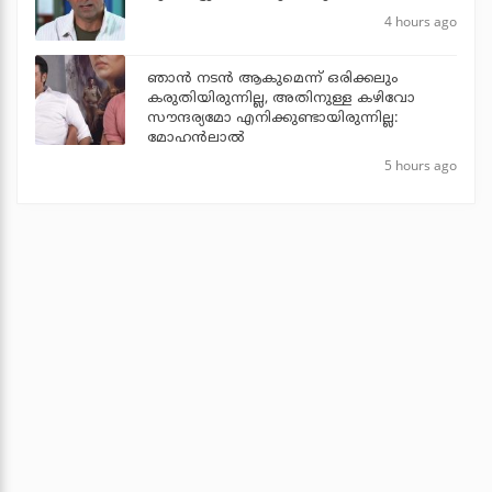
4 hours ago
ഞാൻ നടൻ ആകുമെന്ന് ഒരിക്കലും
കരുതിയിരുന്നില്ല, അതിനുള്ള കഴിവോ
സൗന്ദര്യമോ എനിക്കുണ്ടായിരുന്നില്ല:
മോഹൻലാൽ
5 hours ago