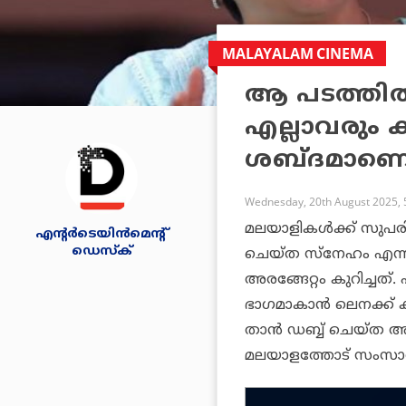
MALAYALAM CINEMA
ആ പടത്തില്
എല്ലാവരും ക
ശബ്ദമാണെന്ന
Wednesday, 20th August 2025, 
മലയാളികള്
ക്ക് സു
എന്റര്‍ടെയിന്‍മെന്റ്
ഡെസ്‌ക്
ചെയ്ത
സ്‌നേഹം
എന്ന
അരങ്ങേറ്റം കുറിച്ചത്
ഭാഗമാകാന്
ലെനക്ക് കഴ
താന്
ഡബ്ബ് ചെയ്ത അ
മലയാളത്തോട് സംസാരി