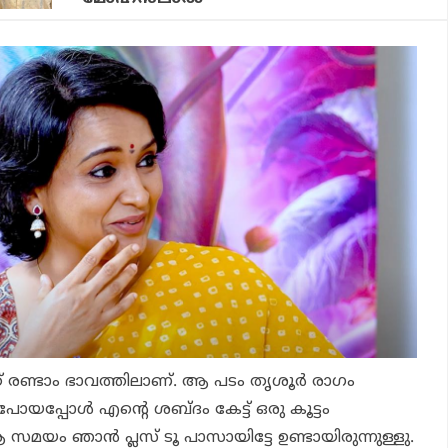
്
രണ്ടാം ഭാവത്തി
ലാണ്. ആ പടം തൃശൂര്
രാഗം
പോയപ്പോള്
എന്റെ ശബ്ദം കേട്ട് ഒരു കൂട്ടം
ആ സമയം ഞാന്
പ്ലസ് ടൂ പാസായിട്ടേ ഉണ്ടായിരുന്നുള്ളു.