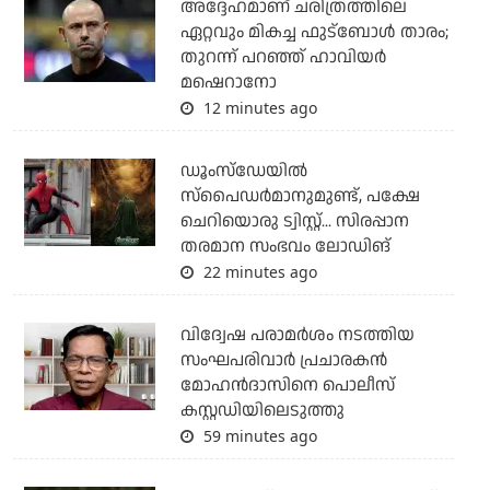
അദ്ദേഹമാണ് ചരിത്രത്തിലെ
ഏറ്റവും മികച്ച ഫുട്‌ബോള്‍ താരം;
തുറന്ന് പറഞ്ഞ് ഹാവിയര്‍
മഷെറാനോ
12 minutes ago
ഡൂംസ്‌ഡേയില്‍
സ്‌പൈഡര്‍മാനുമുണ്ട്, പക്ഷേ
ചെറിയൊരു ട്വിസ്റ്റ്... സിരപ്പാന
തരമാന സംഭവം ലോഡിങ്
22 minutes ago
വിദ്വേഷ പരാമര്‍ശം നടത്തിയ
സംഘപരിവാര്‍ പ്രചാരകന്‍
മോഹന്‍ദാസിനെ പൊലീസ്
കസ്റ്റഡിയിലെടുത്തു
59 minutes ago