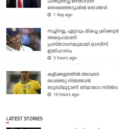
പിന്തുണച്ച നേതാവിന്
തെരഞ്ഞെടുപ്പില്‍ തോല്‍വി
1 day ago
സച്ചിനല്ല, ഏറ്റവും മികച്ച ക്രിക്കറ്റര്‍
അദ്ദേഹമാണ്:
പ്രസ്താവനയുമായി ഓസീസ്
ഇതിഹാസം
5 hours ago
കളിക്കളത്തില്‍ അവനെ
തടഞ്ഞു നിര്‍ത്താന്‍
ബുദ്ധിമുട്ടാണ്: തിയാഗോ സില്‍വ
10 hours ago
LATEST STORIES