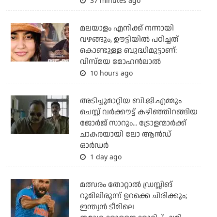
37 minutes ago
മലയാളം എനിക്ക് നന്നായി
വഴങ്ങും, ഊട്ടിയില്‍ പഠിച്ചത്
കൊണ്ടുള്ള ബുദ്ധിമുട്ടാണ്:
വിസ്മയ മോഹന്‍ലാല്‍
10 hours ago
അടിച്ചുമാറ്റിയ ബി.ജി.എമ്മും
ചെസ്റ്റ് വര്‍ക്കൗട്ട് കഴിഞ്ഞിറങ്ങിയ
ജോര്‍ജ് സാറും... ട്രോളന്മാര്‍ക്ക്
ചാകരയായി ലോ ആന്‍ഡ്
ഓര്‍ഡര്‍
1 day ago
മത്സരം തോറ്റാല്‍ ഡ്രസ്സിങ്
റൂമിലിരുന്ന് ഉറക്കെ ചിരിക്കും;
ഇന്ത്യന്‍ ടീമിലെ