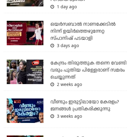
1 day ago
ഒയര്‍സബാൽ നാണക്കേടിൽ
നിന്ന് ഉയിർത്തെഴുന്നേറ്റ
സ്പാനിഷ് പടയാളി
3 days ago
കേന്ദ്രം തിരുത്തുക തന്നെ വേണ്ടി
വരും പുതിയ പിള്ളേരാണ് സമരം
ചെയ്യുന്നത്
2 weeks ago
വീണ്ടും ഇരുട്ടിലായോ കേരളം?
ജനങ്ങൾ പ്രതികരിക്കുന്നു
3 weeks ago