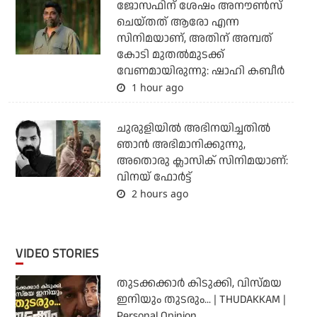
ജോസഫിന് ശേഷം അനൗണ്‍സ്
ചെയ്തത് ആരോ എന്ന
സിനിമയാണ്, അതിന് അമ്പത്
കോടി മുതല്‍മുടക്ക്
വേണമായിരുന്നു: ഷാഹി കബീര്‍
1 hour ago
ചുരുളിയിൽ അഭിനയിച്ചതിൽ
ഞാൻ അഭിമാനിക്കുന്നു,
അതൊരു ക്ലാസിക് സിനിമയാണ്:
വിനയ് ഫോർട്ട്
2 hours ago
VIDEO STORIES
തുടക്കക്കാര്‍ കിടുക്കി, വിസ്മയ
ഇനിയും തുടരും... | THUDAKKAM |
Personal Opinion