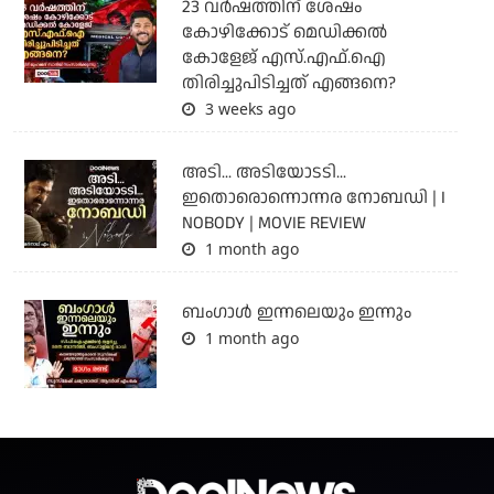
23 വർഷത്തിന് ശേഷം
കോഴിക്കോട് മെഡിക്കൽ
കോളേജ് എസ്.എഫ്.ഐ
തിരിച്ചുപിടിച്ചത് എങ്ങനെ?
3 weeks ago
അടി... അടിയോടടി...
ഇതൊരൊന്നൊന്നര നോബഡി | I
NOBODY | MOVIE REVIEW
1 month ago
ബംഗാള്‍ ഇന്നലെയും ഇന്നും
1 month ago