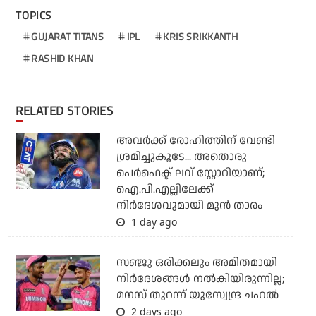
TOPICS
GUJARAT TITANS
IPL
KRIS SRIKKANTH
RASHID KHAN
RELATED STORIES
അവർക്ക് രോഹിത്തിന് വേണ്ടി
ശ്രമിച്ചുകൂടേ... അതൊരു
പെർഫെക്ട് ലവ് സ്റ്റോറിയാണ്;
ഐ.പി.എല്ലിലേക്ക്
നിർദേശവുമായി മുൻ താരം
1 day ago
സഞ്ജു ഒരിക്കലും അമിതമായി
നിര്‍ദേശങ്ങള്‍ നല്‍കിയിരുന്നില്ല;
മനസ് തുറന്ന് യുസ്വേന്ദ്ര ചഹല്‍
2 days ago