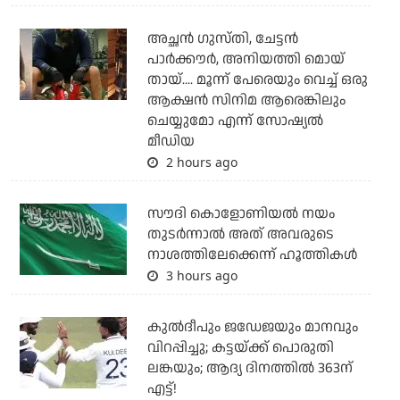
അച്ഛന്‍ ഗുസ്തി, ചേട്ടന്‍
പാര്‍ക്കൗര്‍, അനിയത്തി മൊയ്
തായ്.... മൂന്ന് പേരെയും വെച്ച് ഒരു
ആക്ഷന്‍ സിനിമ ആരെങ്കിലും
ചെയ്യുമോ എന്ന് സോഷ്യല്‍
മീഡിയ
2 hours ago
സൗദി കൊളോണിയല്‍ നയം
തുടര്‍ന്നാല്‍ അത് അവരുടെ
നാശത്തിലേക്കെന്ന് ഹൂത്തികള്‍
3 hours ago
കുല്‍ദീപും ജഡേജയും മാനവും
വിറപ്പിച്ചു; കട്ടയ്ക്ക് പൊരുതി
ലങ്കയും; ആദ്യ ദിനത്തില്‍ 363ന്
എട്ട്!