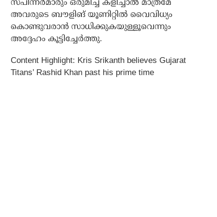
സ്പിന്നര്‍മാരും ഒരുമിച്ച് കളിച്ചാല്‍ മാത്രമേ
അവരുടെ ബൗളിങ് യൂണിറ്റില്‍ വൈവിധ്യം
കൊണ്ടുവരാന്‍ സാധിക്കുകയുള്ളൂവെന്നും
അദ്ദേഹം കൂട്ടിച്ചേര്‍ത്തു.
Content Highlight: Kris Srikanth believes Gujarat
Titans’ Rashid Khan past his prime time