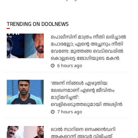
TRENDING ON DOOLNEWS
പൊലീസിന് മാത്രം നീതി ലഭിച്ചാല്‍
പോരല്ലോ; എന്റെ അച്ഛനും നീതി
വേണ്ടേ: മുത്തങ്ങ വെടിവെപ്പില്‍
കൊല്ലപ്പെട്ട ജോഗിയുടെ മകന്‍
6 hours ago
'അന്ന് നിങ്ങള്‍ എഴുതിയ
ലേഖനമാണ് എന്റെ ജീവിതം
മാറ്റിമറിച്ചത്':
വെളിപ്പെടുത്തലുമായി അശ്വിന്‍
7 hours ago
ലാല്‍ സാറിനെ സെക്കന്‍ഡറി
ആക്ടറെന്ന് അവര്‍ വിളിച്ചത്