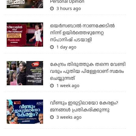
Personal Opinion
3 hours ago
ഒയര്‍സബാൽ നാണക്കേടിൽ
നിന്ന് ഉയിർത്തെഴുന്നേറ്റ
സ്പാനിഷ് പടയാളി
1 day ago
കേന്ദ്രം തിരുത്തുക തന്നെ വേണ്ടി
വരും പുതിയ പിള്ളേരാണ് സമരം
ചെയ്യുന്നത്
1 week ago
വീണ്ടും ഇരുട്ടിലായോ കേരളം?
ജനങ്ങൾ പ്രതികരിക്കുന്നു
3 weeks ago