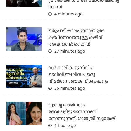
പ്രതികരണം നേടി ലോകേഷിന്റെ
ഡി.സി
4 minutes ago
ഒരുപാട് കാലം ഇന്ത്യയുടെ
ക്യാപ്റ്റനാവാനുള്ള കഴിവ്
അവനുണ്ട്: കൈഫ്
27 minutes ago
സമകാലിക മുസ്‌ലിം
ടെലിവിഞ്ചലിസം: ഒരു
വിമര്‍ശനാത്മക വിശകലനം
36 minutes ago
എന്റെ അഭിനയം
ഭേദപ്പെട്ടിട്ടുണ്ടെന്നാണ്
തോന്നുന്നത്: ഗായത്രി സുരേഷ്
1 hour ago