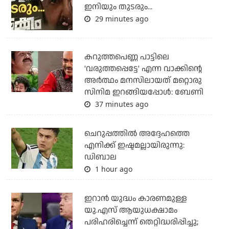
ഇനിയും തുടരും...
29 minutes ago
കറുത്തപെണ്ണ പാട്ടിലെ
'വരുത്തപ്പെട്ടേ' എന്ന വാക്കിന്റെ
അർത്ഥം മനസിലായത് മറ്റൊരു
സിനിമ ഇറങ്ങിയപ്പോൾ: ബേണി
37 minutes ago
ചെറുപ്പത്തില്‍ അദ്ദേഹത്തെ
എനിക്ക് ഇഷ്ടമല്ലായിരുന്നു:
ഡിബാല
1 hour ago
ഇറാന്‍ യുദ്ധം കാരണമുള്ള
യു.എസ് ആയുധക്ഷാമം
പരിഹരിച്ചെന്ന് തെറ്റിദ്ധരിപ്പിച്ചു;