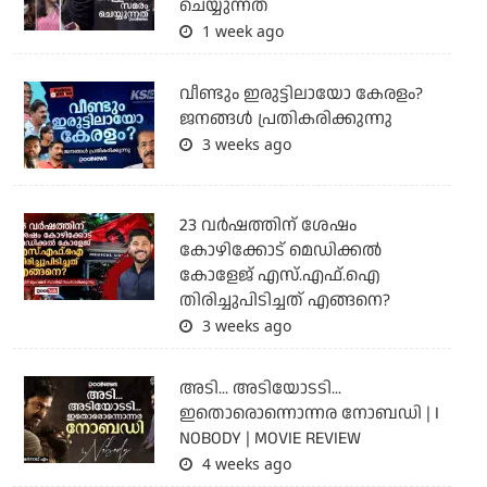
ചെയ്യുന്നത്
1 week ago
വീണ്ടും ഇരുട്ടിലായോ കേരളം?
ജനങ്ങൾ പ്രതികരിക്കുന്നു
3 weeks ago
23 വർഷത്തിന് ശേഷം
കോഴിക്കോട് മെഡിക്കൽ
കോളേജ് എസ്.എഫ്.ഐ
തിരിച്ചുപിടിച്ചത് എങ്ങനെ?
3 weeks ago
അടി... അടിയോടടി...
ഇതൊരൊന്നൊന്നര നോബഡി | I
NOBODY | MOVIE REVIEW
4 weeks ago