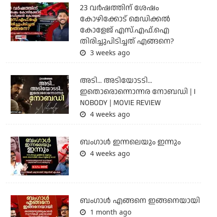
23 വർഷത്തിന് ശേഷം
കോഴിക്കോട് മെഡിക്കൽ
കോളേജ് എസ്.എഫ്.ഐ
തിരിച്ചുപിടിച്ചത് എങ്ങനെ?
3 weeks ago
അടി... അടിയോടടി...
ഇതൊരൊന്നൊന്നര നോബഡി | I
NOBODY | MOVIE REVIEW
4 weeks ago
ബംഗാള്‍ ഇന്നലെയും ഇന്നും
4 weeks ago
ബം​ഗാൾ എങ്ങനെ ഇങ്ങനെയായി
1 month ago