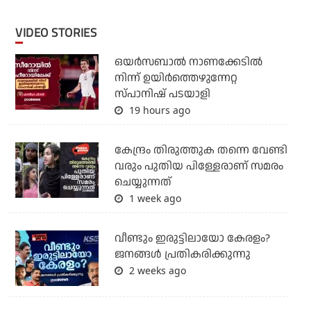
VIDEO STORIES
ഒയര്‍സബാൽ നാണക്കേടിൽ
നിന്ന് ഉയിർത്തെഴുന്നേറ്റ
സ്പാനിഷ് പടയാളി
19 hours ago
കേന്ദ്രം തിരുത്തുക തന്നെ വേണ്ടി
വരും പുതിയ പിള്ളേരാണ് സമരം
ചെയ്യുന്നത്
1 week ago
വീണ്ടും ഇരുട്ടിലായോ കേരളം?
ജനങ്ങൾ പ്രതികരിക്കുന്നു
2 weeks ago