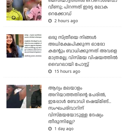
മെസിയാട്ടത്തില്‍ റൊണാള്‍ഡോ
വീണു; പിറന്നത് ഇരട്ട ലോക
റെക്കോഡ്
2 hours ago
ഒരു സ്ത്രീയെ നിങ്ങള്‍
അധിക്ഷേപിക്കുന്ന ഓരോ
കമന്റും ബാധിക്കുന്നത് അവളെ
മാത്രമല്ല; വിസ്മയ വിഷയത്തില്‍
വൈറലായി പോസ്റ്റ്
15 hours ago
ആദ്യം മലയാളം
അറിയാത്തതിന്റെ പേരില്‍,
ഇപ്പോള്‍ ബോഡി ഷെയ്മിങ്...
സംഘപരിവാറിന്
വിസ്മയയോടുള്ള ദേഷ്യം
തീരുന്നില്ലേ?
1 day ago