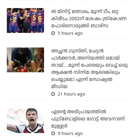
45 മിനിട്ട് മത്സരം, മൂന്ന് ടീം, ഒറ്റ
കിരീടം; 2002ന് ശേഷം ത്രികോണ
പോരിനൊരുങ്ങി ബാഴ്‌സ
5 hours ago
അച്ഛന്‍ ഗുസ്തി, ചേട്ടന്‍
പാര്‍ക്കൗര്‍, അനിയത്തി മൊയ്
തായ്.... മൂന്ന് പേരെയും വെച്ച് ഒരു
ആക്ഷന്‍ സിനിമ ആരെങ്കിലും
ചെയ്യുമോ എന്ന് സോഷ്യല്‍
മീഡിയ
21 hours ago
എന്റെ അഭിപ്രായത്തില്‍
ഫുട്‌ബോളിലെ ഗോട്ട് അവനാണ്:
മുള്ളര്‍
9 hours ago