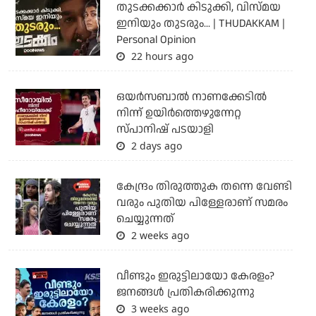
തുടക്കക്കാര്‍ കിടുക്കി, വിസ്മയ
ഇനിയും തുടരും... | THUDAKKAM |
Personal Opinion
22 hours ago
ഒയര്‍സബാൽ നാണക്കേടിൽ
നിന്ന് ഉയിർത്തെഴുന്നേറ്റ
സ്പാനിഷ് പടയാളി
2 days ago
കേന്ദ്രം തിരുത്തുക തന്നെ വേണ്ടി
വരും പുതിയ പിള്ളേരാണ് സമരം
ചെയ്യുന്നത്
2 weeks ago
വീണ്ടും ഇരുട്ടിലായോ കേരളം?
ജനങ്ങൾ പ്രതികരിക്കുന്നു
3 weeks ago