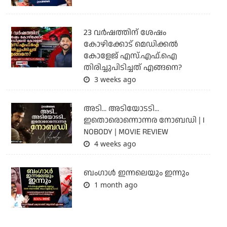
23 വർഷത്തിന് ശേഷം
കോഴിക്കോട് മെഡിക്കൽ
കോളേജ് എസ്.എഫ്.ഐ
തിരിച്ചുപിടിച്ചത് എങ്ങനെ?
3 weeks ago
അടി... അടിയോടടി...
ഇതൊരൊന്നൊന്നര നോബഡി | I
NOBODY | MOVIE REVIEW
4 weeks ago
ബംഗാള്‍ ഇന്നലെയും ഇന്നും
1 month ago