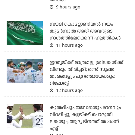
9 hours ago
സൗദി കൊളോണിയല്‍ നയം
തുടര്‍ന്നാല്‍ അത് അവരുടെ
നാശത്തിലേക്കെന്ന് ഹൂത്തികള്‍
11 hours ago
ഇന്ത്യയ്ക്ക് മാത്രമല്ല, ശ്രീലങ്കയ്ക്ക്
വീണ്ടും തിരിച്ചടി; രണ്ട് സൂപ്പര്‍
താരങ്ങളും പുറത്തായേക്കും:
റിപ്പോര്‍ട്ട്
12 hours ago
കുല്‍ദീപും ജഡേജയും മാനവും
വിറപ്പിച്ചു; കട്ടയ്ക്ക് പൊരുതി
ലങ്കയും; ആദ്യ ദിനത്തില്‍ 363ന്
എട്ട്!