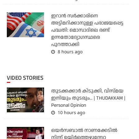
ഇറാന്‍ സര്‍ക്കാരിനെ
അട്ടിമറിക്കാനുള്ള പരാജയപ്പെട്ട
പദ്ധതി: മൊസാദിലെ രണ്ട്
ഉന്നതോദ്യോഗസ്ഥരെ
പുറത്താക്കി
8 hours ago
VIDEO STORIES
തുടക്കക്കാര്‍ കിടുക്കി, വിസ്മയ
ഇനിയും തുടരും... | THUDAKKAM |
Personal Opinion
10 hours ago
ഒയര്‍സബാൽ നാണക്കേടിൽ
നിന്ന് ഉയിർത്തെഴുന്നേറ്റ