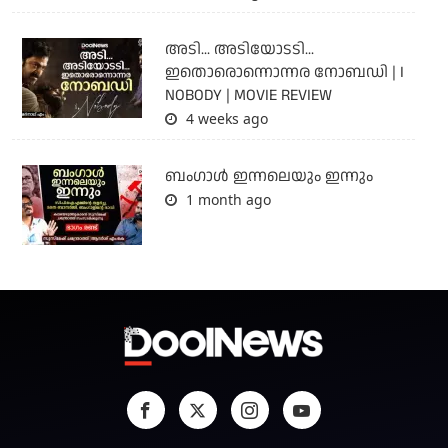
അടി... അടിയോടടി...
ഇതൊരൊന്നൊന്നര നോബഡി | I
NOBODY | MOVIE REVIEW
4 weeks ago
ബംഗാള്‍ ഇന്നലെയും ഇന്നും
1 month ago