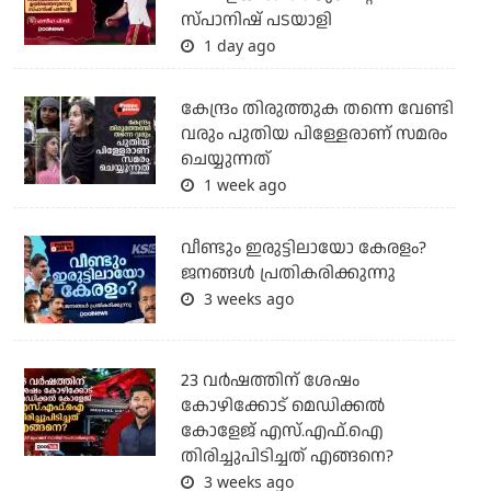
സ്പാനിഷ് പടയാളി
1 day ago
കേന്ദ്രം തിരുത്തുക തന്നെ വേണ്ടി
വരും പുതിയ പിള്ളേരാണ് സമരം
ചെയ്യുന്നത്
1 week ago
വീണ്ടും ഇരുട്ടിലായോ കേരളം?
ജനങ്ങൾ പ്രതികരിക്കുന്നു
3 weeks ago
23 വർഷത്തിന് ശേഷം
കോഴിക്കോട് മെഡിക്കൽ
കോളേജ് എസ്.എഫ്.ഐ
തിരിച്ചുപിടിച്ചത് എങ്ങനെ?
3 weeks ago