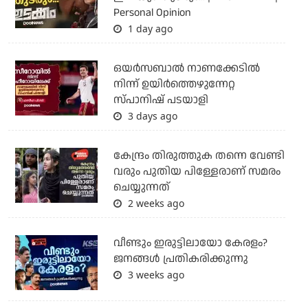
Personal Opinion
1 day ago
ഒയര്‍സബാൽ നാണക്കേടിൽ
നിന്ന് ഉയിർത്തെഴുന്നേറ്റ
സ്പാനിഷ് പടയാളി
3 days ago
കേന്ദ്രം തിരുത്തുക തന്നെ വേണ്ടി
വരും പുതിയ പിള്ളേരാണ് സമരം
ചെയ്യുന്നത്
2 weeks ago
വീണ്ടും ഇരുട്ടിലായോ കേരളം?
ജനങ്ങൾ പ്രതികരിക്കുന്നു
3 weeks ago