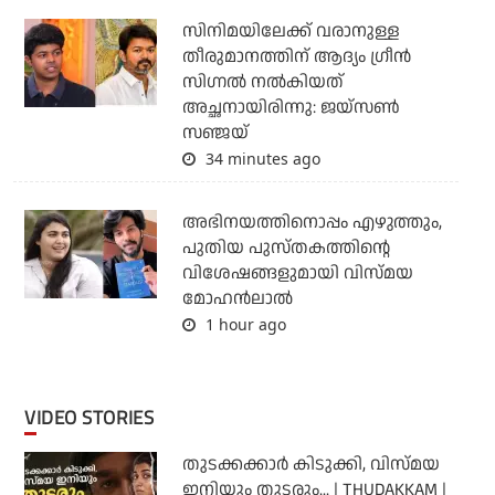
സിനിമയിലേക്ക് വരാനുള്ള
തീരുമാനത്തിന് ആദ്യം ഗ്രീൻ
സിഗ്നൽ നൽകിയത്
അച്ഛനായിരിന്നു: ജയ്സൺ
സഞ്ജയ്
34 minutes ago
അഭിനയത്തിനൊപ്പം എഴുത്തും,
പുതിയ പുസ്തകത്തിന്റെ
വിശേഷങ്ങളുമായി വിസ്മയ
മോഹൻലാൽ
1 hour ago
VIDEO STORIES
തുടക്കക്കാര്‍ കിടുക്കി, വിസ്മയ
ഇനിയും തുടരും... | THUDAKKAM |