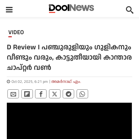
VIDEO
D Review I പഞ്ചുരുളിയും ഗുളികനും
വീണ്ടും വരും, കാട്ടുതീയായി കാന്താര
ചാപ്റ്റര്‍ വണ്‍
Oct 02, 2025, 6:21 pm
അമര്‍നാഥ് എം.