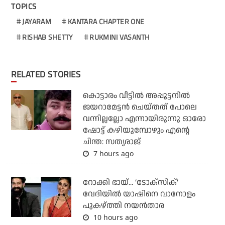
TOPICS
JAYARAM
KANTARA CHAPTER ONE
RISHAB SHETTY
RUKMINI VASANTH
RELATED STORIES
കൊട്ടാരം വീട്ടില്‍ അപ്പൂട്ടനില്‍
ജയറാമേട്ടന്‍ ചെയ്തത് പോലെ
വന്നില്ലല്ലോ എന്നായിരുന്നു ഓരോ
ഷോട്ട് കഴിയുമ്പോഴും എന്റെ
ചിന്ത: സത്യരാജ്
7 hours ago
റോക്കി ഭായ്… ‘ടോക്സിക്’
വേദിയിൽ യാഷിനെ വാനോളം
പുകഴ്ത്തി നയൻതാര
10 hours ago