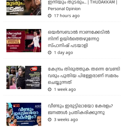
ഇനിയും തുടരും... | THUDAKKAM |
Personal Opinion
17 hours ago
ഒയര്‍സബാൽ നാണക്കേടിൽ
നിന്ന് ഉയിർത്തെഴുന്നേറ്റ
സ്പാനിഷ് പടയാളി
1 day ago
കേന്ദ്രം തിരുത്തുക തന്നെ വേണ്ടി
വരും പുതിയ പിള്ളേരാണ് സമരം
ചെയ്യുന്നത്
1 week ago
വീണ്ടും ഇരുട്ടിലായോ കേരളം?
ജനങ്ങൾ പ്രതികരിക്കുന്നു
3 weeks ago