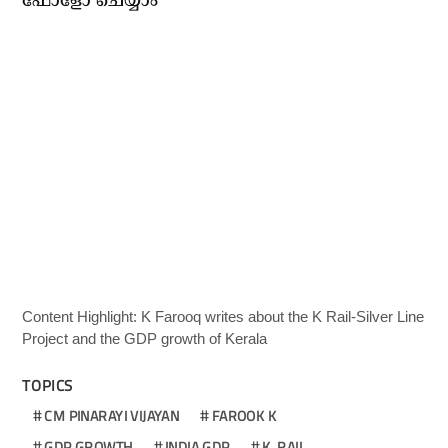
ഫോളോ ചെയ്യാം
Content Highlight: K Farooq writes about the K Rail-Silver Line
Project and the GDP growth of Kerala
TOPICS
CM PINARAYI VIJAYAN
FAROOK K
GDP GROWTH
INDIA GDP
K. RAIL