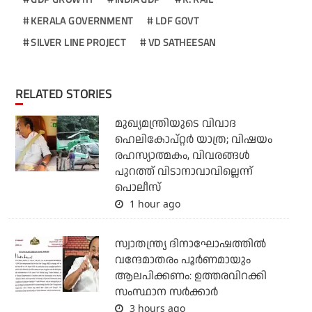
KERALA GOVERNMENT
LDF GOVT
SILVER LINE PROJECT
VD SATHEESAN
RELATED STORIES
മുഖ്യമന്ത്രിയുടെ വിവാദ
ഹെലികോപ്റ്റര്‍ യാത്ര; വിഷയം
രഹസ്യാത്മകം, വിവരങ്ങള്‍
പുറത്ത് വിടാനാവാവില്ലെന്ന്
പൊലീസ്
1 hour ago
സ്വാതന്ത്ര്യ ദിനാഘോഷത്തില്‍
വന്ദേമാതരം പൂര്‍ണമായും
ആലപിക്കണം: ഉത്തരവിറക്കി
സംസ്ഥാന സര്‍ക്കാര്‍
3 hours ago