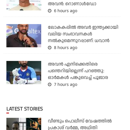
അവന്‍: റൊണാള്‍ഡോ
6 hours ago
ലോകകപ്പിൽ അവര്‍ ഇന്ത്യക്കായി
വലിയ സംഭാവനകള്‍
നല്‍കുമെന്നുറപ്പാണ്: ധവാന്‍
8 hours ago
അവന്‍ എനിക്കെതിരെ
പന്തെറിയില്ലെന്ന് പറഞ്ഞു:
ഓര്‍മകള്‍ പങ്കുവെച്ച് പൂജാര
7 hours ago
LATEST STORIES
വീണ്ടും പൊലീസ് വേഷത്തിൽ
പ്രകാശ് വർമ്മ, അഥിതി