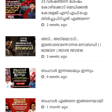
23 വർഷത്തിന് ശേഷം
കോഴിക്കോട് മെഡിക്കൽ
കോളേജ് എസ്.എഫ്.ഐ
തിരിച്ചുപിടിച്ചത് എങ്ങനെ?
2 weeks ago
അടി... അടിയോടടി...
ഇതൊരൊന്നൊന്നര നോബഡി | I
NOBODY | MOVIE REVIEW
3 weeks ago
ബംഗാള്‍ ഇന്നലെയും ഇന്നും
4 weeks ago
ബം​ഗാൾ എങ്ങനെ ഇങ്ങനെയായി
1 month ago