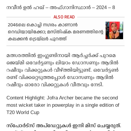
നവീന്‍ ഉല്‍ ഹഖ് – അഫ്ഗാനിസ്ഥാന്‍ – 2024 – 8
2046ലെ കൊച്ചി നഗരം കാണാന്‍
റെഡിയായിക്കോ; മസ്തിഷ്‌ക മരണത്തിന്റെ
കലക്കന്‍ ട്രെയ്‌ലര്‍ പുറത്ത്
മത്സരത്തില്‍ ഇംഗ്ലണ്ടിനായി ആര്‍ച്ചര്‍ക്ക് പുറമെ
ജെയ്മി ഒവേര്‍ട്ടണും ലിയാം ഡോസണും ആദില്‍
റഷീദും വിക്കറ്റുകള്‍ വീഴ്ത്തിയിട്ടുണ്ട്. ഒവേര്‍ട്ടണ്‍
രണ്ട് വിക്കറ്റെടുത്തപ്പോള്‍ ഡോസണും ആദില്‍
റഷീദും ഓരോ വിക്കറ്റുകള്‍ വീതവും നേടി.
Content Highlight: Jofra Archer became the second
most wicket taker in powerplay in a single edition of
T20 World Cup
സ്പോർട്സ് അപ്ഡേറ്റുകൾ ഇനി മിസ് ചെയ്യരുത്.