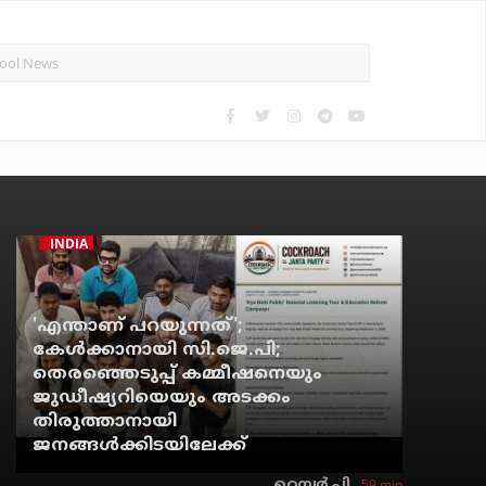
INDIA
'എന്താണ് പറയുന്നത്';
കേള്‍ക്കാനായി സി.ജെ.പി;
തെരഞ്ഞെടുപ്പ് കമ്മീഷനെയും
ജുഡീഷ്യറിയെയും അടക്കം
തിരുത്താനായി
ജനങ്ങള്‍ക്കിടയിലേക്ക്
59 min
റെന്വര്‍ പി