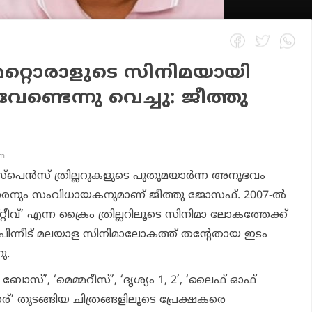
മറ്റൊരാളുടെ സിനിമയായി
േണ്ടെന്നു വെച്ചു: ജീത്തു
am
്പെൻസ് ത്രില്ലറുകളുടെ പുതുമയാർന്ന അനുഭവം
കാരനും സംവിധായകനുമാണ് ജീത്തു ജോസഫ്. 2007-ൽ
്റ്റീവ്’ എന്ന ക്രൈം ത്രില്ലറിലൂടെ സിനിമാ ലോകത്തേക്ക്
 പിന്നീട് മലയാള സിനിമാലോകത്ത് തന്റേതായ ഇടം
ു.
ബോസ്’, ‘മെമ്മറീസ്’, ‘ദൃശ്യം 1, 2’, ‘ലൈഫ് ഓഫ്
േര്’ തുടങ്ങിയ ചിത്രങ്ങളിലൂടെ പ്രേക്ഷകരെ