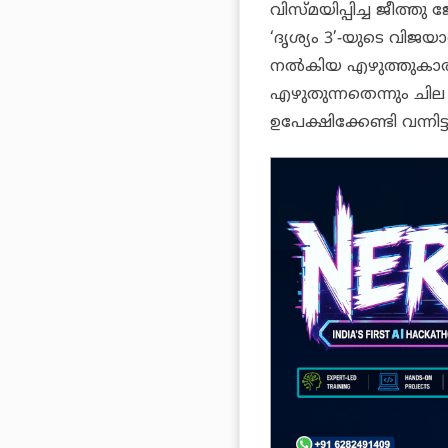
വിസ്മയിപ്പിച്ച ജീത്ത
‘ദൃശ്യം 3’-യുടെ വിജ
നൽകിയ എഴുത്തുകാ
എഴുതുന്നതെന്നും ച
ഉപേക്ഷിക്കേണ്ടി വന്നി