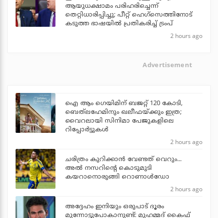
ആയുധക്ഷാമം പരിഹരിച്ചെന്ന്
തെറ്റിധാരിപ്പിച്ചു; പീറ്റ് ഹെഗ്‌സെത്തിനോട്
കടുത്ത ഭാഷയില്‍ പ്രതികരിച്ച് ട്രംപ്
2 hours ago
Advertisement
ഐ ആം ഗെയിമിന് ബജറ്റ് 120 കോടി,
ബെത്‌ലഹേമിനും ഖലീഫയ്ക്കും ഇത്ര;
വൈറലായി സിനിമാ പേജുകളിലെ
റിപ്പോര്‍ട്ടുകള്‍
2 hours ago
ചരിത്രം കുറിക്കാന്‍ വേണ്ടത് വെറും...
അല്‍ നസറിന്റെ കൊടുമുടി
കയറാനൊരുങ്ങി റൊണാള്‍ഡോ
2 hours ago
അദ്ദേഹം ഇനിയും ഒരുപാട് ദൂരം
മുന്നോട്ടുപോകാനുണ്ട്: മുഹമ്മദ് കൈഫ്