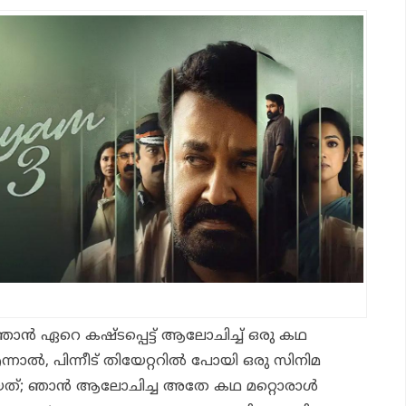
ൻ ഏറെ കഷ്ടപ്പെട്ട് ആലോചിച്ച് ഒരു കഥ
എന്നാൽ, പിന്നീട് തിയേറ്ററിൽ പോയി ഒരു സിനിമ
ടിയത്; ഞാൻ ആലോചിച്ച അതേ കഥ മറ്റൊരാൾ