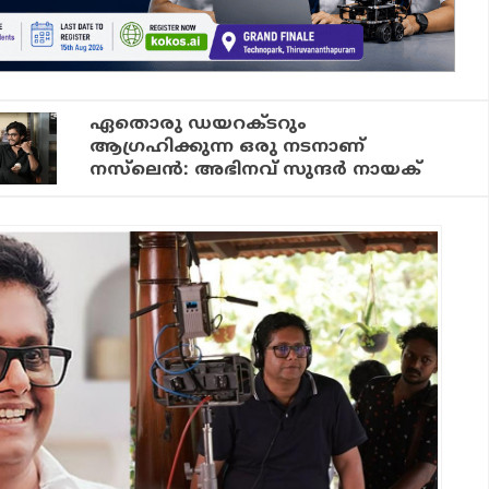
ഏതൊരു ഡയറക്ടറും
ആഗ്രഹിക്കുന്ന ഒരു നടനാണ്
നസ്‌ലെന്‍: അഭിനവ് സുന്ദർ നായക്