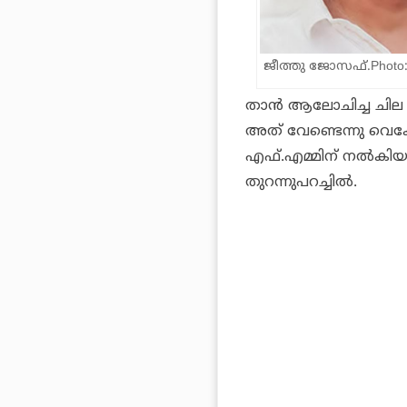
ജീത്തു ജോസഫ്.Photo:T
താൻ ആലോചിച്ച ചില കഥക
അത് വേണ്ടെന്നു വെക്കേ
എഫ്.എമ്മിന് നൽകിയ 
തുറന്നുപറച്ചിൽ.