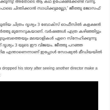
രിക്കുന്നു! അതോടെ ആ കഥ ഉപേക്ഷിക്കേണ്ടി വന്നു.
ോലെ ചിന്തിക്കാൻ സാധിക്കുമല്ലോ,’ ജീത്തു ജോസഫ്
ം പുതിയ ചിത്രം ദൃശ്യം 3 ബോക്സ് ഓഫീസിൽ കളക്ഷൻ
ു മുന്നേറുകയാണ്. വർഷങ്ങൾ എത്ര കഴിഞ്ഞിട്ടും
കുടുംബത്തെയും മലയാളികൾ ഏറെ സ്നേഹിക്കുന്നു
് ദൃശ്യം 3 യുടെ ഈ വിജയം. ജീത്തു പറഞ്ഞ
നിമ എന്താണെന്നാണ് ഇപ്പോൾ സോഷ്യൽ മീഡിയയിൽ
u dropped his story after seeing another director make a
t