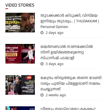
VIDEO STORIES
തുടക്കക്കാര്‍ കിടുക്കി, വിസ്മയ
ഇനിയും തുടരും... | THUDAKKAM |
Personal Opinion
2 days ago
ഒയര്‍സബാൽ നാണക്കേടിൽ
നിന്ന് ഉയിർത്തെഴുന്നേറ്റ
സ്പാനിഷ് പടയാളി
3 days ago
കേന്ദ്രം തിരുത്തുക തന്നെ വേണ്ടി
വരും പുതിയ പിള്ളേരാണ് സമരം
ചെയ്യുന്നത്
2 weeks ago
വീണ്ടും ഇരുട്ടിലായോ കേരളം?