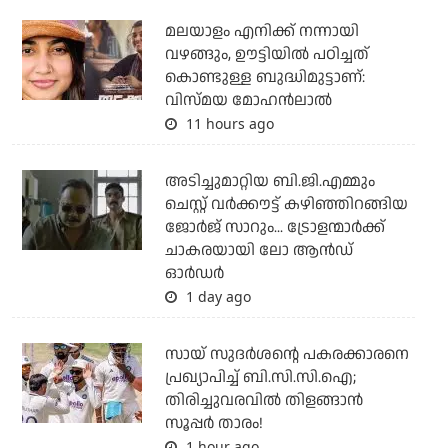
മലയാളം എനിക്ക് നന്നായി
വഴങ്ങും, ഊട്ടിയില്‍ പഠിച്ചത്
കൊണ്ടുള്ള ബുദ്ധിമുട്ടാണ്:
വിസ്മയ മോഹന്‍ലാല്‍
11 hours ago
അടിച്ചുമാറ്റിയ ബി.ജി.എമ്മും
ചെസ്റ്റ് വര്‍ക്കൗട്ട് കഴിഞ്ഞിറങ്ങിയ
ജോര്‍ജ് സാറും... ട്രോളന്മാര്‍ക്ക്
ചാകരയായി ലോ ആന്‍ഡ്
ഓര്‍ഡര്‍
1 day ago
സായ് സുദര്‍ശന്റെ പകരക്കാരനെ
പ്രഖ്യാപിച്ച് ബി.സി.സി.ഐ;
തിരിച്ചുവരവില്‍ തിളങ്ങാന്‍
സൂപ്പര്‍ താരം!
1 hour ago