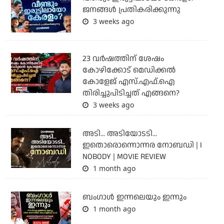
ജനങ്ങൾ പ്രതികരിക്കുന്നു
3 weeks ago
23 വർഷത്തിന് ശേഷം
കോഴിക്കോട് മെഡിക്കൽ
കോളേജ് എസ്.എഫ്.ഐ
തിരിച്ചുപിടിച്ചത് എങ്ങനെ?
3 weeks ago
അടി... അടിയോടടി...
ഇതൊരൊന്നൊന്നര നോബഡി | I
NOBODY | MOVIE REVIEW
1 month ago
ബംഗാള്‍ ഇന്നലെയും ഇന്നും
1 month ago