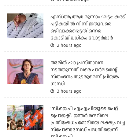
എസ്.ആ.ആര്‍ മൂന്നാം ഘട്ടം: കരട്
പട്ടികയില്‍ നിന്ന് ഇതുവരെ
ഒഴിവാക്കപ്പെട്ടത് ഒന്നര
കോടിയിലധികം വോട്ടര്‍മാര്‍
2 hours ago
അമിത് ഷാ പ്രസ്താവന
നടത്തുന്നത് വരെ പാര്‍ലമെന്റ്
സ്തംഭനം തുടരുമെന്ന് പ്രിയങ്ക
ഗാന്ധി
3 hours ago
'സി.ജെ.പി എ.എ.പിയുടെ പെറ്റ്
പ്രൊജക്ട്': ജന്തര്‍ മന്ദറിലെ
പ്രതിഷേധം മോദിയെ ലക്ഷ്യം വച്ച
സ്‌പോണ്‍സേഡ് പദ്ധതിയെന്ന്
ബി.ജെ.പി