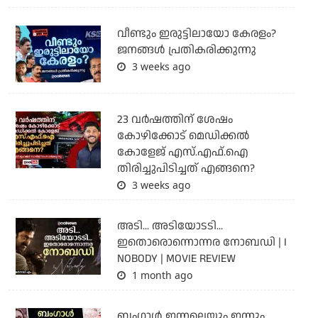
വീണ്ടും ഇരുട്ടിലായോ കേരളം?
ജനങ്ങൾ പ്രതികരിക്കുന്നു
3 weeks ago
23 വർഷത്തിന് ശേഷം
കോഴിക്കോട് മെഡിക്കൽ
കോളേജ് എസ്.എഫ്.ഐ
തിരിച്ചുപിടിച്ചത് എങ്ങനെ?
3 weeks ago
അടി... അടിയോടടി...
ഇതൊരൊന്നൊന്നര നോബഡി | I
NOBODY | MOVIE REVIEW
1 month ago
ബംഗാള്‍ ഇന്നലെയും ഇന്നും