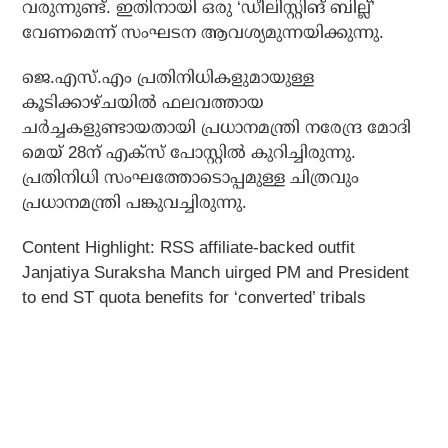
വരുന്നുണ്ട്. ഇതിനായി ഒരു ‘ഡീലിസ്റ്റിങ് ബില്ല്’
വേണമെന്ന് സംഘടന ആവശ്യമുന്നയിക്കുന്നു.
ജെ.എസ്.എം പ്രതിനിധികളുമായുള്ള
കൂടിക്കാഴ്ചയില്‍ ഫലവത്തായ
ചര്‍ച്ചകളുണ്ടായതായി പ്രധാനമന്ത്രി നരേന്ദ്ര മോദി
മെയ് 28ന് എക്‌സ് പോസ്റ്റില്‍ കുറിച്ചിരുന്നു.
പ്രതിനിധി സംഘത്തോടൊപ്പമുള്ള ചിത്രവും
പ്രധാനമന്ത്രി പങ്കുവച്ചിരുന്നു.
Content Highlight: RSS affiliate-backed outfit
Janjatiya Suraksha Manch uirged PM and President
to end ST quota benefits for ‘converted’ tribals