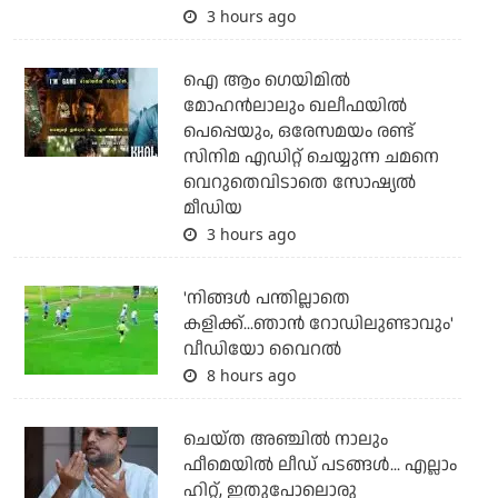
3 hours ago
ഐ ആം ഗെയിമില്‍
മോഹന്‍ലാലും ഖലീഫയില്‍
പെപ്പെയും, ഒരേസമയം രണ്ട്
സിനിമ എഡിറ്റ് ചെയ്യുന്ന ചമനെ
വെറുതെവിടാതെ സോഷ്യല്‍
മീഡിയ
3 hours ago
'നിങ്ങള്‍ പന്തില്ലാതെ
കളിക്ക്...ഞാന്‍ റോഡിലുണ്ടാവും'
വീഡിയോ വൈറല്‍
8 hours ago
ചെയ്ത അഞ്ചില്‍ നാലും
ഫീമെയില്‍ ലീഡ് പടങ്ങള്‍... എല്ലാം
ഹിറ്റ്, ഇതുപോലൊരു