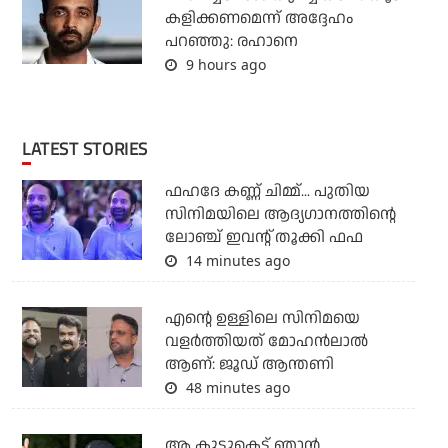
കളിക്കണമെന്ന് അദ്ദേഹം
പറഞ്ഞു: രഹാനെ
9 hours ago
LATEST STORIES
ഫഹദേ കണ്ണ് ചിമ്മ്... പുതിയ
സിനിമയിലെ ആദ്യഗാനത്തിന്റെ
ലോഞ്ച് ഇവന്റ് തൂക്കി ഫഫ
14 minutes ago
എന്റെ ഉള്ളിലെ സിനിമയെ
വളർത്തിയത് മോഹൻലാൽ
ആണ്: ജൂഡ് ആന്തണി
48 minutes ago
ആ കൂട്ടുകെട്ട് ഞാന്‍