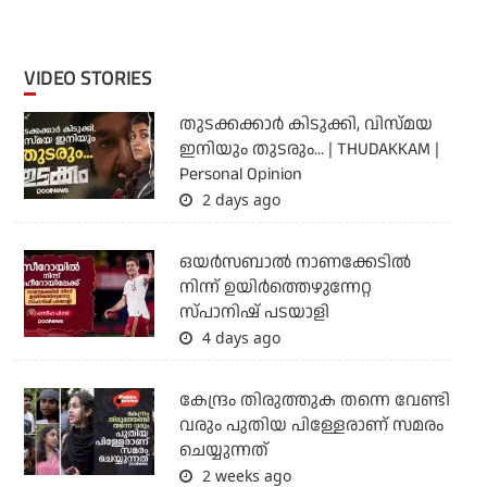
VIDEO STORIES
തുടക്കക്കാര്‍ കിടുക്കി, വിസ്മയ
ഇനിയും തുടരും... | THUDAKKAM |
Personal Opinion
2 days ago
ഒയര്‍സബാൽ നാണക്കേടിൽ
നിന്ന് ഉയിർത്തെഴുന്നേറ്റ
സ്പാനിഷ് പടയാളി
4 days ago
കേന്ദ്രം തിരുത്തുക തന്നെ വേണ്ടി
വരും പുതിയ പിള്ളേരാണ് സമരം
ചെയ്യുന്നത്
2 weeks ago