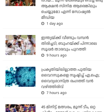
തായ്.... മൂന്ന് പേരെയും വെച്ച് ഒരു
ആക്ഷന്‍ സിനിമ ആരെങ്കിലും
ചെയ്യുമോ എന്ന് സോഷ്യല്‍
മീഡിയ
1 day ago
ഇന്ത്യയ്ക്ക് വീണ്ടും വമ്പന്‍
തിരിച്ചടി; ബുംറയ്ക്ക് പിന്നാലെ
സൂപ്പര്‍ താരവും പുറത്ത്!
9 hours ago
പ്രകൃതിയിലില്ലാത്ത പുതിയ
വൈറസുകളെ സൃഷ്ടിച്ച് എ.ഐ;
വൈദ്യശാസ്ത്ര രംഗത്ത് വന്‍
വഴിത്തിരിവ്
7 hours ago
45 മിനിട്ട് മത്സരം, മൂന്ന് ടീം, ഒറ്റ