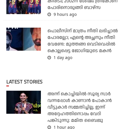
കിരീടം; 2002ന് ശേഷം ത്രികോണ
പോരിനൊരുങ്ങി ബാഴ്‌സ
9 hours ago
പൊലീസിന് മാത്രം നീതി ലഭിച്ചാല്‍
പോരല്ലോ; എന്റെ അച്ഛനും നീതി
വേണ്ടേ: മുത്തങ്ങ വെടിവെപ്പില്‍
കൊല്ലപ്പെട്ട ജോഗിയുടെ മകന്‍
1 day ago
LATEST STORIES
അന്ന് കൊച്ചിയില്‍ സൂര്യ സാര്‍
വന്നപ്പോള്‍ കാണാന്‍ പോകാന്‍
വീട്ടുകാര്‍ സമ്മതിച്ചില്ല, ഇന്ന്
അദ്ദേഹത്തിനൊപ്പം വേദി
പങ്കിടുന്നു: മമിത ബൈജു
1 hour ago