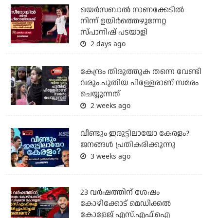
ഒയര്‍സബാൽ നാണക്കേടിൽ
നിന്ന് ഉയിർത്തെഴുന്നേറ്റ
സ്പാനിഷ് പടയാളി
2 days ago
കേന്ദ്രം തിരുത്തുക തന്നെ വേണ്ടി
വരും പുതിയ പിള്ളേരാണ് സമരം
ചെയ്യുന്നത്
2 weeks ago
വീണ്ടും ഇരുട്ടിലായോ കേരളം?
ജനങ്ങൾ പ്രതികരിക്കുന്നു
3 weeks ago
23 വർഷത്തിന് ശേഷം
കോഴിക്കോട് മെഡിക്കൽ
കോളേജ് എസ്.എഫ്.ഐ