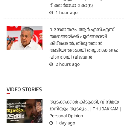
റിക്കാര്‍ഡോ കോസ്റ്റ
1 hour ago
വന്ദേമാതരം: ആര്‍.എസ്.എസ്
അജണ്ടയ്ക്ക് പൂര്‍ണമായി
കീഴ്‌പ്പെടല്‍, തിരുത്താന്‍
അടിയന്തരമായി തയ്യാറാകണം:
പിണറായി വിജയന്‍
2 hours ago
VIDEO STORIES
തുടക്കക്കാര്‍ കിടുക്കി, വിസ്മയ
ഇനിയും തുടരും... | THUDAKKAM |
Personal Opinion
1 day ago