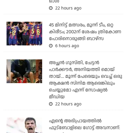
ഓള്‍
22 hours ago
45 മിനിട്ട് മത്സരം, മൂന്ന് ടീം, ഒറ്റ
കിരീടം; 2002ന് ശേഷം ത്രികോണ
പോരിനൊരുങ്ങി ബാഴ്‌സ
6 hours ago
അച്ഛന്‍ ഗുസ്തി, ചേട്ടന്‍
പാര്‍ക്കൗര്‍, അനിയത്തി മൊയ്
തായ്.... മൂന്ന് പേരെയും വെച്ച് ഒരു
ആക്ഷന്‍ സിനിമ ആരെങ്കിലും
ചെയ്യുമോ എന്ന് സോഷ്യല്‍
മീഡിയ
22 hours ago
എന്റെ അഭിപ്രായത്തില്‍
ഫുട്‌ബോളിലെ ഗോട്ട് അവനാണ്: