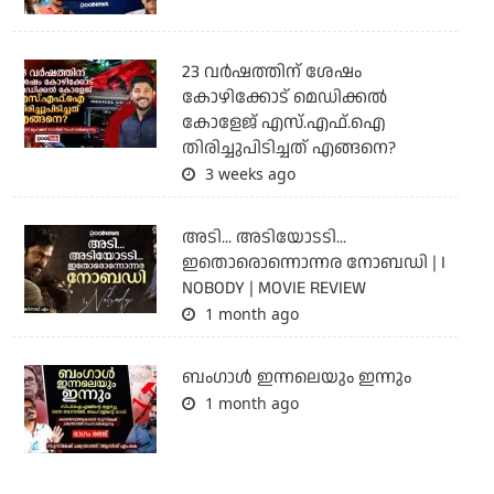
23 വർഷത്തിന് ശേഷം
കോഴിക്കോട് മെഡിക്കൽ
കോളേജ് എസ്.എഫ്.ഐ
തിരിച്ചുപിടിച്ചത് എങ്ങനെ?
3 weeks ago
അടി... അടിയോടടി...
ഇതൊരൊന്നൊന്നര നോബഡി | I
NOBODY | MOVIE REVIEW
1 month ago
ബംഗാള്‍ ഇന്നലെയും ഇന്നും
1 month ago