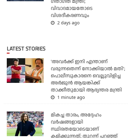
ഗതാഗത മന്ത്രി;
വിവാദമായതോടെ
വിശദീകരണവും
2 days ago
LATEST STORIES
'അവര്‍ക്ക് ഇനി എന്താണ്
വരുന്നതെന്ന് നോക്കിയാല്‍ മതി';
പൊലീസുകാരനെ വെല്ലുവിളിച്ച
അര്‍ജുന്‍ ആയങ്കിക്ക്
താക്കീതുമായി ആഭ്യന്തര മന്ത്രി
1 minute ago
മികച്ച താരം, അദ്ദേഹം
വര്‍ഷങ്ങളായി
സ്ഥിരതയോടെയാണ്
കളിക്കുന്നത്; തുറന്ന് പറഞ്ഞ്