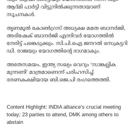
ആദ്മി പാര്‍ട്ടി വിട്ടുനില്‍ക്കുന്നതായാണ്
സൂചനകള്‍.
തൃണമൂല്‍ കോണ്‍ഗ്രസ് അധ്യക്ഷ മമത ബാനര്‍ജി,
അഭിഷേക് ബാനര്‍ജി എന്നിവര്‍ യോഗത്തില്‍
നേരിട്ട് പങ്കെടുക്കും. സി.പി.ഐ ജനറല്‍ സെക്രട്ടറി
ഡി. രാജയും യോഗത്തിന്റെ ഭാഗമാകും.
അതേസമയം, ഇന്ത്യ സഖ്യം വെറും ‘സാങ്കല്പിക
മുന്നണി’ മാത്രമാണെന്ന് പരിഹസിച്ച്
ഭരണകക്ഷിയായ ബി.ജെ.പി രംഗത്തെത്തി.
Content Highlight: INDIA alliance’s crucial meeting
today; 23 parties to attend, DMK among others to
abstain