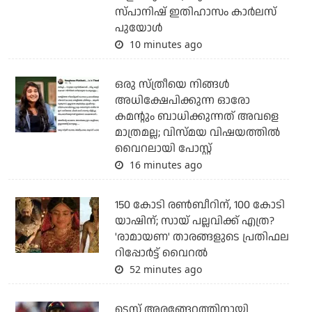
സ്പാനിഷ് ഇതിഹാസം കാര്‍ലസ്
പുയോള്‍
10 minutes ago
ഒരു സ്ത്രീയെ നിങ്ങള്‍
അധിക്ഷേപിക്കുന്ന ഓരോ
കമന്റും ബാധിക്കുന്നത് അവളെ
മാത്രമല്ല; വിസ്മയ വിഷയത്തില്‍
വൈറലായി പോസ്റ്റ്
16 minutes ago
150 കോടി രൺബീറിന്, 100 കോടി
യാഷിന്; സായ് പല്ലവിക്ക് എത്ര?
'രാമായണ' താരങ്ങളുടെ പ്രതിഫല
റിപ്പോർട്ട് വൈറൽ
52 minutes ago
ടെസ്റ്റ് അരങ്ങേറ്റത്തിനായി