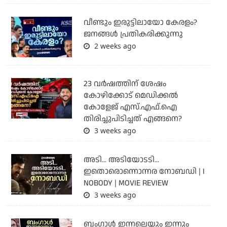
വീണ്ടും ഇരുട്ടിലായോ കേരളം?
ജനങ്ങൾ പ്രതികരിക്കുന്നു
2 weeks ago
23 വർഷത്തിന് ശേഷം
കോഴിക്കോട് മെഡിക്കൽ
കോളേജ് എസ്.എഫ്.ഐ
തിരിച്ചുപിടിച്ചത് എങ്ങനെ?
3 weeks ago
അടി... അടിയോടടി...
ഇതൊരൊന്നൊന്നര നോബഡി | I
NOBODY | MOVIE REVIEW
3 weeks ago
ബംഗാള്‍ ഇന്നലെയും ഇന്നും