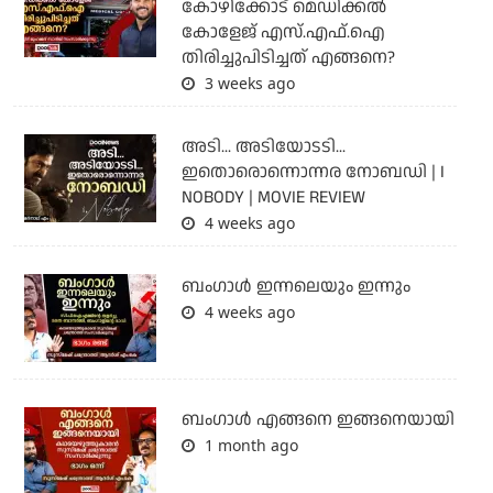
കോഴിക്കോട് മെഡിക്കൽ
കോളേജ് എസ്.എഫ്.ഐ
തിരിച്ചുപിടിച്ചത് എങ്ങനെ?
3 weeks ago
അടി... അടിയോടടി...
ഇതൊരൊന്നൊന്നര നോബഡി | I
NOBODY | MOVIE REVIEW
4 weeks ago
ബംഗാള്‍ ഇന്നലെയും ഇന്നും
4 weeks ago
ബം​ഗാൾ എങ്ങനെ ഇങ്ങനെയായി
1 month ago