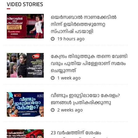
VIDEO STORIES
ഒയര്‍സബാൽ നാണക്കേടിൽ
നിന്ന് ഉയിർത്തെഴുന്നേറ്റ
സ്പാനിഷ് പടയാളി
19 hours ago
കേന്ദ്രം തിരുത്തുക തന്നെ വേണ്ടി
വരും പുതിയ പിള്ളേരാണ് സമരം
ചെയ്യുന്നത്
1 week ago
വീണ്ടും ഇരുട്ടിലായോ കേരളം?
ജനങ്ങൾ പ്രതികരിക്കുന്നു
2 weeks ago
23 വർഷത്തിന് ശേഷം