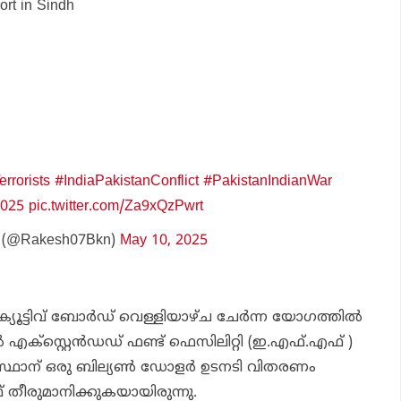
rt in Sindh
rrorists
#IndiaPakistanConflict
#PakistanIndianWar
2025
pic.twitter.com/Za9xQzPwrt
 (@Rakesh07Bkn)
May 10, 2025
ട്ടിവ് ബോര്‍ഡ് വെള്ളിയാഴ്ച ചേര്‍ന്ന യോഗത്തില്‍
 എക്‌സ്റ്റെന്‍ഡഡ് ഫണ്ട് ഫെസിലിറ്റി (ഇ.എഫ്.എഫ് )
ിസ്ഥാന് ഒരു ബില്യണ്‍ ഡോളര്‍ ഉടനടി വിതരണം
തീരുമാനിക്കുകയായിരുന്നു.