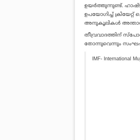
ഉയര്‍ത്തുന്നുണ്ട്. ഹാഷ
ഉപയോഗിച്ച് ക്രിയേറ്റ്
അനുകൂലികള്‍ അന്താര
തീവ്രവാദത്തിന് സ്‌പോ
തോന്നുവെന്നും സംഘപര
IMF- International 