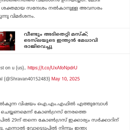
രത്തിനെതിരെ വിമര്‍ശനം ഉന്നയിച്ചത്. മോദി
ഥാന് ശക്തമായ സന്ദേശം നല്‍കാനുള്ള അവസരം
ന്നു വിമര്‍ശനം.
വീണ്ടും അടിതെറ്റി മസ്‌ക്;
ടെസ്‌ലയുടെ ഇന്ത്യന്‍ മേധാവി
രാജിവെച്ചു
st on u (us)..
https://t.co/UxAfoNpdrU
al (@Shravan40152483)
May 10, 2025
ല്‍കുന്ന വിഷയം ഐ.എം.എഫില്‍ എത്തുമ്പോള്‍
ട്ട് ചെയ്യണമെന്ന് കോണ്‍ഗ്രസ് നേരത്തെ
പ്രില്‍ 29ന് തന്നെ കോണ്‍ഗ്രസ് ഇക്കാര്യം സര്‍ക്കാറിന്
ു. എന്നാല്‍ വോട്ടെടുപ്പില്‍ നിന്നും ഇന്ത്യ