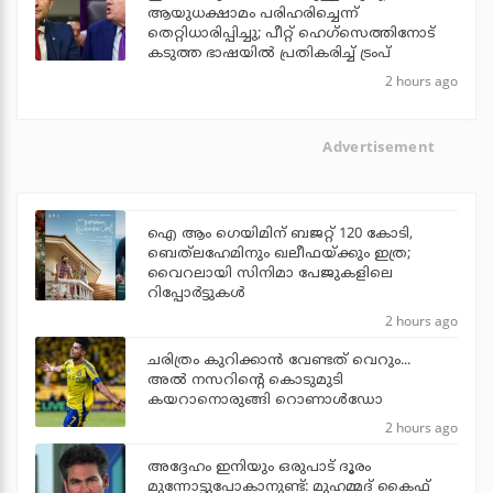
ആയുധക്ഷാമം പരിഹരിച്ചെന്ന്
തെറ്റിധാരിപ്പിച്ചു; പീറ്റ് ഹെഗ്‌സെത്തിനോട്
കടുത്ത ഭാഷയില്‍ പ്രതികരിച്ച് ട്രംപ്
2 hours ago
Advertisement
ഐ ആം ഗെയിമിന് ബജറ്റ് 120 കോടി,
ബെത്‌ലഹേമിനും ഖലീഫയ്ക്കും ഇത്ര;
വൈറലായി സിനിമാ പേജുകളിലെ
റിപ്പോര്‍ട്ടുകള്‍
2 hours ago
ചരിത്രം കുറിക്കാന്‍ വേണ്ടത് വെറും...
അല്‍ നസറിന്റെ കൊടുമുടി
കയറാനൊരുങ്ങി റൊണാള്‍ഡോ
2 hours ago
അദ്ദേഹം ഇനിയും ഒരുപാട് ദൂരം
മുന്നോട്ടുപോകാനുണ്ട്: മുഹമ്മദ് കൈഫ്