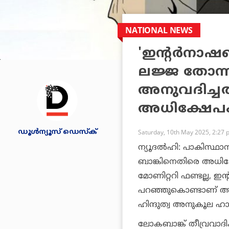
NATIONAL NEWS
'ഇന്റര്‍നാഷണ
ലജ്ജ തോന്ന
അനുവദിച്
അധിക്ഷേപ
ഡൂള്‍ന്യൂസ് ഡെസ്‌ക്
Saturday, 10th May 2025, 2:27
ന്യൂദല്‍ഹി: പാകിസ്ഥ
ബാങ്കിനെതിരെ അധിക
മോണിറ്ററി ഫണ്ടല്ല, ഇന്
പറഞ്ഞുകൊണ്ടാണ് അ
ഹിന്ദുത്വ അനുകൂല ഹാ
ലോകബാങ്ക് തീവ്രവാദ