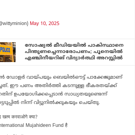
@wittyminion)
May 10, 2025
സോഷ്യൽ മീഡിയയിൽ പാകിസ്ഥാനെ
പിന്തുണച്ചെന്നാരോപണം; പൂനെയിൽ
എഞ്ചിനീയറിങ് വിദ്യാർത്ഥി അറസ്റ്റിൽ
യണ്‍ ഡോളര്‍ വായ്പയും ബെയില്‍ഔട്ട് പാക്കേജുമാണ്
ത്. ഈ പണം അതിര്‍ത്തി കടന്നുള്ള ഭീകരതയ്ക്ക്
ന് ഉപയോഗിക്കപ്പെടാന്‍ സാധ്യതയുണ്ടെന്ന്
ടെടുപ്പില്‍ നിന്ന് വിട്ടുനില്‍ക്കുകയും ചെയ്തു.
ाद खत्म करवाओगे क्या?
nternational Mujahideen Fund है