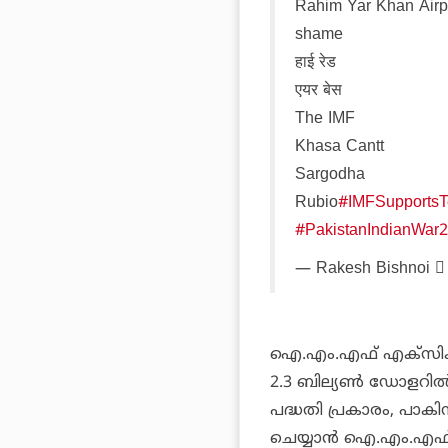
Rahim Yar Khan Airpo
shame
हाई रेड
एयर बेस
The IMF
Khasa Cantt
Sargodha
Rubio
#IMFSupportsTe
#PakistanIndianWar
— Rakesh Bishnoi 
ഐ.എം.എഫ് എക്‌സിക്യൂ
2.3 ബില്യണ്‍ ഡോളറില്‍
പദ്ധതി പ്രകാരം, പാക
ചെയ്യാന്‍ ഐ.എം.എഫ് 