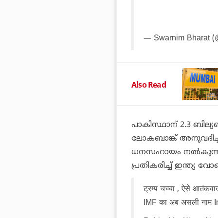
— Swarnim Bharat (
Also Read
പാകിസ്ഥാന് 2.3 ബില്
ലോകബാങ്ക് അനുവദിച്ച
ധനസഹായം നല്‍കുന്നതി
പ്രതികരിച്ച് ഇന്ത്യ വോട്
ट्रम्प चच्चा , ऐसे आतंकव
IMF का अब असली नाम I