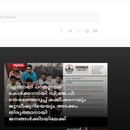
INDIA
'എന്താണ് പറയുന്നത്';
കേള്‍ക്കാനായി സി.ജെ.പി;
തെരഞ്ഞെടുപ്പ് കമ്മീഷനെയും
ജുഡീഷ്യറിയെയും അടക്കം
തിരുത്താനായി
ജനങ്ങള്‍ക്കിടയിലേക്ക്
1 hour ago
റെന്വര്‍ പി