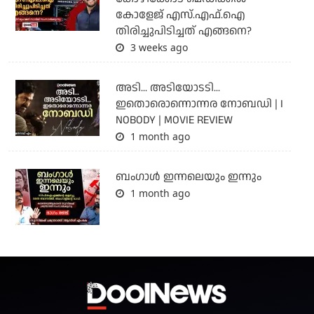
കോളേജ് എസ്.എഫ്.ഐ
തിരിച്ചുപിടിച്ചത് എങ്ങനെ?
3 weeks ago
അടി... അടിയോടടി...
ഇതൊരൊന്നൊന്നര നോബഡി | I
NOBODY | MOVIE REVIEW
1 month ago
ബംഗാള്‍ ഇന്നലെയും ഇന്നും
1 month ago