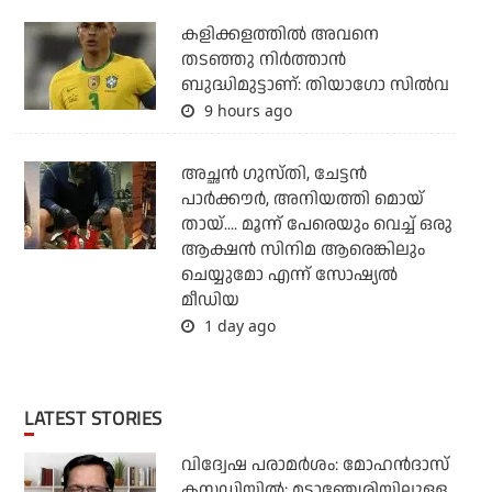
കളിക്കളത്തില്‍ അവനെ
തടഞ്ഞു നിര്‍ത്താന്‍
ബുദ്ധിമുട്ടാണ്: തിയാഗോ സില്‍വ
9 hours ago
അച്ഛന്‍ ഗുസ്തി, ചേട്ടന്‍
പാര്‍ക്കൗര്‍, അനിയത്തി മൊയ്
തായ്.... മൂന്ന് പേരെയും വെച്ച് ഒരു
ആക്ഷന്‍ സിനിമ ആരെങ്കിലും
ചെയ്യുമോ എന്ന് സോഷ്യല്‍
മീഡിയ
1 day ago
LATEST STORIES
വിദ്വേഷ പരാമര്‍ശം: മോഹന്‍ദാസ്
കസ്റ്റഡിയില്‍; മട്ടാഞ്ചേരിയിലുള്ള