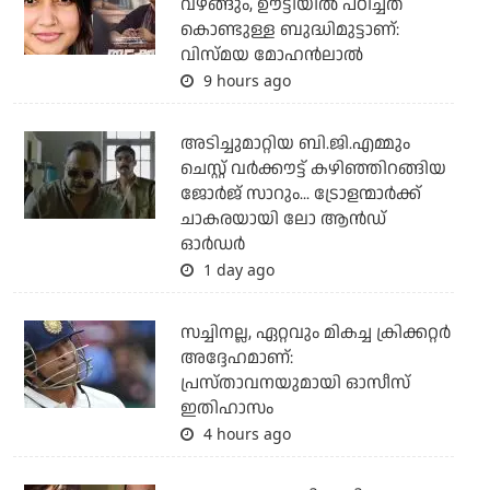
വഴങ്ങും, ഊട്ടിയില്‍ പഠിച്ചത്
കൊണ്ടുള്ള ബുദ്ധിമുട്ടാണ്:
വിസ്മയ മോഹന്‍ലാല്‍
9 hours ago
അടിച്ചുമാറ്റിയ ബി.ജി.എമ്മും
ചെസ്റ്റ് വര്‍ക്കൗട്ട് കഴിഞ്ഞിറങ്ങിയ
ജോര്‍ജ് സാറും... ട്രോളന്മാര്‍ക്ക്
ചാകരയായി ലോ ആന്‍ഡ്
ഓര്‍ഡര്‍
1 day ago
സച്ചിനല്ല, ഏറ്റവും മികച്ച ക്രിക്കറ്റര്‍
അദ്ദേഹമാണ്:
പ്രസ്താവനയുമായി ഓസീസ്
ഇതിഹാസം
4 hours ago