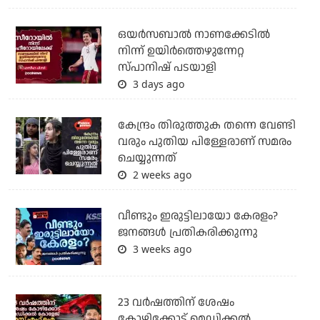
ഒയര്‍സബാൽ നാണക്കേടിൽ
നിന്ന് ഉയിർത്തെഴുന്നേറ്റ
സ്പാനിഷ് പടയാളി
3 days ago
കേന്ദ്രം തിരുത്തുക തന്നെ വേണ്ടി
വരും പുതിയ പിള്ളേരാണ് സമരം
ചെയ്യുന്നത്
2 weeks ago
വീണ്ടും ഇരുട്ടിലായോ കേരളം?
ജനങ്ങൾ പ്രതികരിക്കുന്നു
3 weeks ago
23 വർഷത്തിന് ശേഷം
കോഴിക്കോട് മെഡിക്കൽ