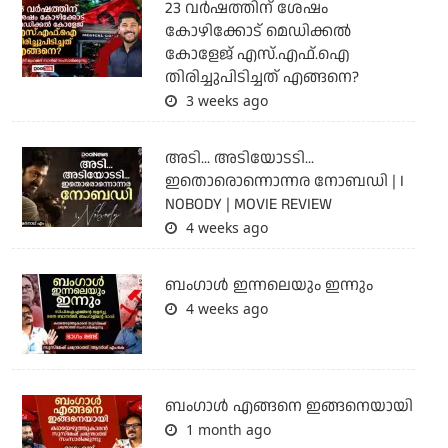
23 വർഷത്തിന് ശേഷം
കോഴിക്കോട് മെഡിക്കൽ
കോളേജ് എസ്.എഫ്.ഐ
തിരിച്ചുപിടിച്ചത് എങ്ങനെ?
3 weeks ago
അടി... അടിയോടടി...
ഇതൊരൊന്നൊന്നര നോബഡി | I
NOBODY | MOVIE REVIEW
4 weeks ago
ബംഗാള്‍ ഇന്നലെയും ഇന്നും
4 weeks ago
ബം​ഗാൾ എങ്ങനെ ഇങ്ങനെയായി
1 month ago