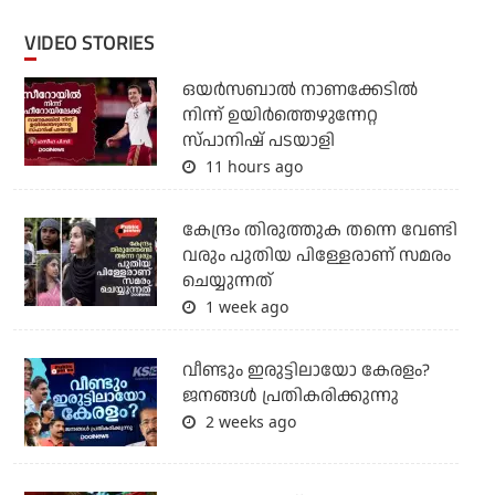
VIDEO STORIES
ഒയര്‍സബാൽ നാണക്കേടിൽ
നിന്ന് ഉയിർത്തെഴുന്നേറ്റ
സ്പാനിഷ് പടയാളി
11 hours ago
കേന്ദ്രം തിരുത്തുക തന്നെ വേണ്ടി
വരും പുതിയ പിള്ളേരാണ് സമരം
ചെയ്യുന്നത്
1 week ago
വീണ്ടും ഇരുട്ടിലായോ കേരളം?
ജനങ്ങൾ പ്രതികരിക്കുന്നു
2 weeks ago