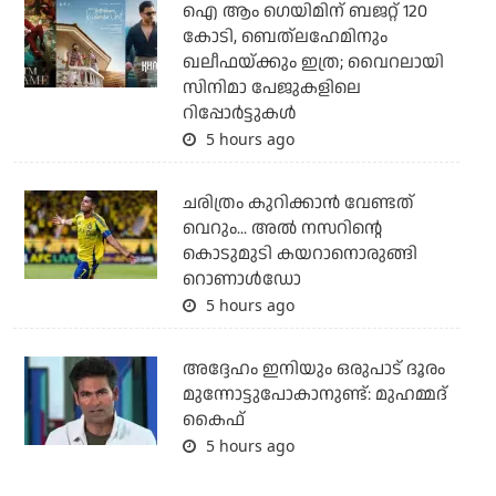
ഐ ആം ഗെയിമിന് ബജറ്റ് 120
കോടി, ബെത്‌ലഹേമിനും
ഖലീഫയ്ക്കും ഇത്ര; വൈറലായി
സിനിമാ പേജുകളിലെ
റിപ്പോര്‍ട്ടുകള്‍
5 hours ago
ചരിത്രം കുറിക്കാന്‍ വേണ്ടത്
വെറും... അല്‍ നസറിന്റെ
കൊടുമുടി കയറാനൊരുങ്ങി
റൊണാള്‍ഡോ
5 hours ago
അദ്ദേഹം ഇനിയും ഒരുപാട് ദൂരം
മുന്നോട്ടുപോകാനുണ്ട്: മുഹമ്മദ്
കൈഫ്
5 hours ago