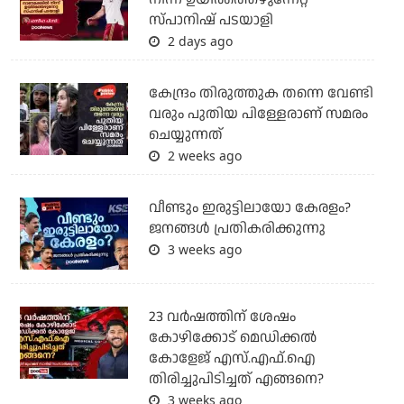
സ്പാനിഷ് പടയാളി
2 days ago
കേന്ദ്രം തിരുത്തുക തന്നെ വേണ്ടി
വരും പുതിയ പിള്ളേരാണ് സമരം
ചെയ്യുന്നത്
2 weeks ago
വീണ്ടും ഇരുട്ടിലായോ കേരളം?
ജനങ്ങൾ പ്രതികരിക്കുന്നു
3 weeks ago
23 വർഷത്തിന് ശേഷം
കോഴിക്കോട് മെഡിക്കൽ
കോളേജ് എസ്.എഫ്.ഐ
തിരിച്ചുപിടിച്ചത് എങ്ങനെ?
3 weeks ago