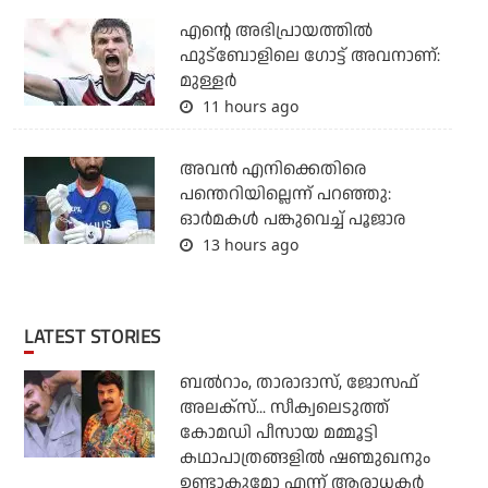
എന്റെ അഭിപ്രായത്തില്‍
ഫുട്‌ബോളിലെ ഗോട്ട് അവനാണ്:
മുള്ളര്‍
11 hours ago
അവന്‍ എനിക്കെതിരെ
പന്തെറിയില്ലെന്ന് പറഞ്ഞു:
ഓര്‍മകള്‍ പങ്കുവെച്ച് പൂജാര
13 hours ago
LATEST STORIES
ബല്‍റാം, താരാദാസ്, ജോസഫ്
അലക്‌സ്... സീക്വലെടുത്ത്
കോമഡി പീസായ മമ്മൂട്ടി
കഥാപാത്രങ്ങളില്‍ ഷണ്മുഖനും
ഉണ്ടാകുമോ എന്ന് ആരാധകര്‍