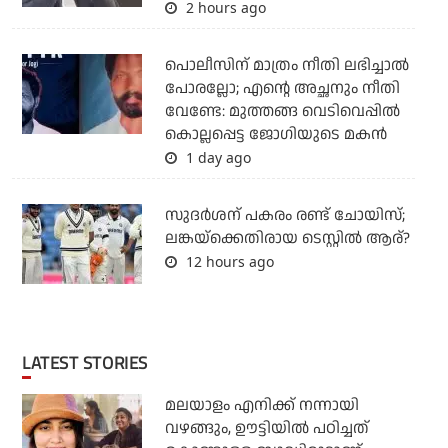
2 hours ago
പൊലീസിന് മാത്രം നീതി ലഭിച്ചാല്‍
പോരല്ലോ; എന്റെ അച്ഛനും നീതി
വേണ്ടേ: മുത്തങ്ങ വെടിവെപ്പില്‍
കൊല്ലപ്പെട്ട ജോഗിയുടെ മകന്‍
1 day ago
സുദര്‍ശന് പകരം രണ്ട് ചോയിസ്;
ലങ്കയ്‌ക്കെതിരായ ടെസ്റ്റില്‍ ആര്?
12 hours ago
LATEST STORIES
മലയാളം എനിക്ക് നന്നായി
വഴങ്ങും, ഊട്ടിയില്‍ പഠിച്ചത്