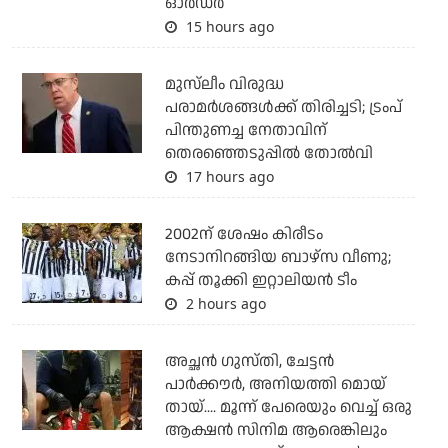
ഓര്‍ഡര്‍
15 hours ago
മുസ്‌ലീം വിരുദ്ധ
പരാമര്‍ശങ്ങള്‍ക്ക് തിരിച്ചടി; ട്രംപ്
പിന്തുണച്ച നേതാവിന്
തെരഞ്ഞെടുപ്പില്‍ തോല്‍വി
17 hours ago
2002ന് ശേഷം കിരീടം
നേടാനിറങ്ങിയ ബാഴ്സ വീണു;
കപ്പ് തൂക്കി ഇറ്റാലിയൻ ടീം
2 hours ago
അച്ഛന്‍ ഗുസ്തി, ചേട്ടന്‍
പാര്‍ക്കൗര്‍, അനിയത്തി മൊയ്
തായ്.... മൂന്ന് പേരെയും വെച്ച് ഒരു
ആക്ഷന്‍ സിനിമ ആരെങ്കിലും