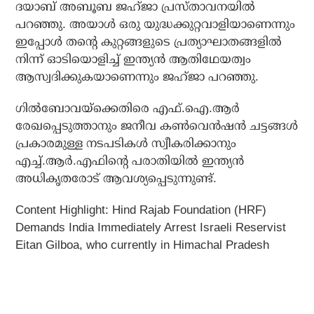
ദയാബ് അബൂബ ജഹ്ജാ പ്രസ്താവനയില്‍
പറഞ്ഞു. അയാള്‍ ഒരു യുദ്ധക്കുറ്റവാളിയാണെന്നും
ഇപ്പോള്‍ തന്റെ കുറ്റങ്ങളുടെ പ്രത്യാഘാതങ്ങളില്‍
നിന്ന് ഓടിയൊളിച്ച് ഇന്ത്യന്‍ ആതിഥേയത്വം
ആസ്വദിക്കുകയാണെന്നും ജഹ്ജാ പറഞ്ഞു.
ഗില്‍ബോവയ്‌ക്കെതിരെ എഫ്.ഐ.ആര്‍
രേഖപ്പെടുത്താനും ജനീവ കണ്‍വെന്‍ഷന്‍ ചട്ടങ്ങള്‍
പ്രകാരമുള്ള നടപടികള്‍ സ്വീകരിക്കാനും
എച്ച്.ആര്‍.എഫിന്റെ പരാതിയില്‍ ഇന്ത്യന്‍
അധികൃതരോട് ആവശ്യപ്പെടുന്നുണ്ട്.
Content Highlight: Hind Rajab Foundation (HRF)
Demands India Immediately Arrest Israeli Reservist
Eitan Gilboa, who currently in Himachal Pradesh