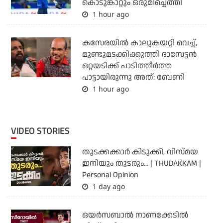
കൊടുങ്കാറ്റും ഒരുമിച്ചെത്തി
1 hour ago
കസേരയിൽ കാലുകയറ്റി വെച്ച്,
മുണ്ടുമടക്കിക്കുത്തി ദാസേട്ടൻ
ഒറ്റയടിക്ക് പാടിത്തീർത്ത
പാട്ടായിരുന്നു അത്: ബേണി
1 hour ago
VIDEO STORIES
തുടക്കക്കാര്‍ കിടുക്കി, വിസ്മയ
ഇനിയും തുടരും... | THUDAKKAM |
Personal Opinion
1 day ago
ഒയര്‍സബാൽ നാണക്കേടിൽ