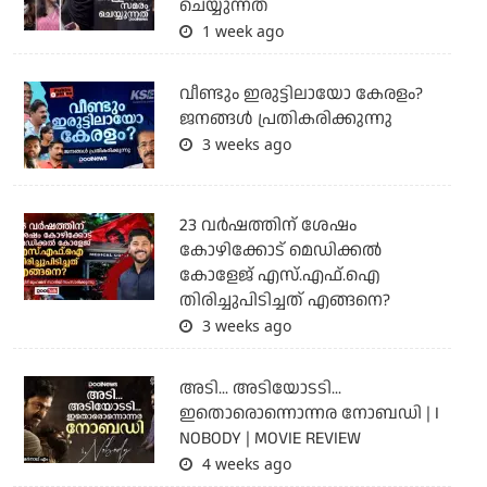
ചെയ്യുന്നത്
1 week ago
വീണ്ടും ഇരുട്ടിലായോ കേരളം?
ജനങ്ങൾ പ്രതികരിക്കുന്നു
3 weeks ago
23 വർഷത്തിന് ശേഷം
കോഴിക്കോട് മെഡിക്കൽ
കോളേജ് എസ്.എഫ്.ഐ
തിരിച്ചുപിടിച്ചത് എങ്ങനെ?
3 weeks ago
അടി... അടിയോടടി...
ഇതൊരൊന്നൊന്നര നോബഡി | I
NOBODY | MOVIE REVIEW
4 weeks ago