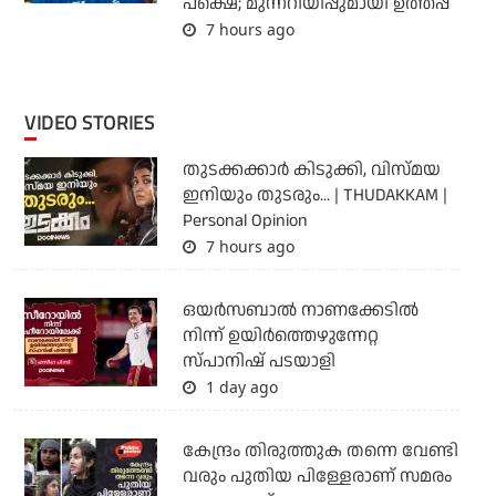
പക്ഷെ; മുന്നറിയിപ്പുമായി ഉത്തപ്പ
7 hours ago
VIDEO STORIES
തുടക്കക്കാര്‍ കിടുക്കി, വിസ്മയ
ഇനിയും തുടരും... | THUDAKKAM |
Personal Opinion
7 hours ago
ഒയര്‍സബാൽ നാണക്കേടിൽ
നിന്ന് ഉയിർത്തെഴുന്നേറ്റ
സ്പാനിഷ് പടയാളി
1 day ago
കേന്ദ്രം തിരുത്തുക തന്നെ വേണ്ടി
വരും പുതിയ പിള്ളേരാണ് സമരം