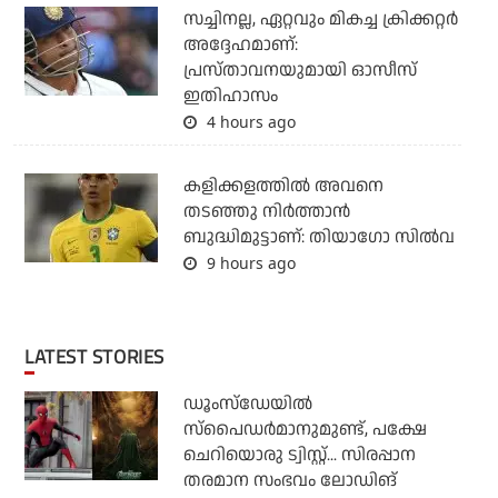
സച്ചിനല്ല, ഏറ്റവും മികച്ച ക്രിക്കറ്റര്‍
അദ്ദേഹമാണ്:
പ്രസ്താവനയുമായി ഓസീസ്
ഇതിഹാസം
4 hours ago
കളിക്കളത്തില്‍ അവനെ
തടഞ്ഞു നിര്‍ത്താന്‍
ബുദ്ധിമുട്ടാണ്: തിയാഗോ സില്‍വ
9 hours ago
LATEST STORIES
ഡൂംസ്‌ഡേയില്‍
സ്‌പൈഡര്‍മാനുമുണ്ട്, പക്ഷേ
ചെറിയൊരു ട്വിസ്റ്റ്... സിരപ്പാന
തരമാന സംഭവം ലോഡിങ്