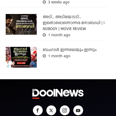
3 weeks ago
അടി... അടിയോടടി...
ഇതൊരൊന്നൊന്നര നോബഡി | I
NOBODY | MOVIE REVIEW
1 month ago
ബംഗാള്‍ ഇന്നലെയും ഇന്നും
1 month ago