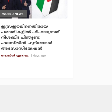
WORLD NEWS
ഇസ്രഈലിനെതിരായ
പരാതികളില്‍ ഫിഫയുടേത്
നിശബ്ദ പിന്തുണ;
ഫലസ്തീന്‍ ഫുട്‌ബോള്‍
അസോസിയേഷന്‍
3 days ago
ആദർശ് എം.കെ.