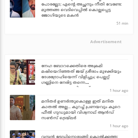
പോരല്ലോ; എന്റെ അച്ഛനും നീതി വേണ്ടേ:
മുത്തങ്ങ വെടിവെപ്പില്‍ കൊല്ലപ്പെട്ട
ജോഗിയുടെ മകന്‍
51 min
Advertisement
നേഹ ബോറക്കെതിരെ അക്രമി
മഷിയെറിഞ്ഞത് ജയ് ശ്രീരാം മുഴക്കിയും
ദേശദ്രോഹിയെന്ന് വിളിച്ചും; പെല്ലറ്റ്
ഗണ്ണിനെ നേരിട്ട തന്നെ
ഭയപ്പെടുത്താനാവില്ലെന്ന് നേഹ
1 hour ago
മനിതര്‍ ഉണര്‍ന്തുകൊള്ള ഇത് മനിത
കാതല്‍ അല്ല... കുറച്ച് പ്രണയവും കുറെ
ഫീല്‍ ഗുഡുമായി വിശ്വനാഥ് ആന്‍ഡ്
സണ്‍സ് ട്രെയ്‌ലര്‍
1 hour ago
വമ്പന്‍ ട്രേഡിനൊരുങ്ങി കൊല്‍ക്കത്ത;