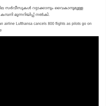
ില സര്‍വീസുകള്‍ റദ്ദാക്കാനും വൈകാനുമുള്ള
്പനി മുന്നറിയിപ്പ് നല്‍കി.
n airline Lufthansa cancels 800 flights as pilots go on
e