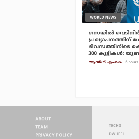
WORLD NEWS
ഗസയില്‍ വെടിനിര്‍
പ്രഖ്യാപനത്തിന് 
ദിവസത്തിനിടെ കൊല്
300 കുട്ടികള്‍: യ
6 hours
ആദർശ് എം.കെ.
ABOUT
TECHD
TEAM
DWHEEL
PRIVACY POLICY