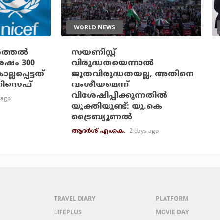
WORLD NEWS
ത്തല്‍
സയണിസ്റ്റ്
ശേഷം 300
വിരുദ്ധതയെന്നാല്‍
ലപ്പെട്ടത്
ജൂതവിരുദ്ധതയല്ല, അതിനെ
ുണിസെഫ്
വംശീയമെന്ന്
വിശേഷിപ്പിക്കുന്നതില്‍
 ago
യുക്തിയുണ്ട്: യു.കെ
ട്രൈബ്യൂണല്‍
2 days ago
ആദർശ് എം.കെ.
TRAVEL DIARY
PLATFORM
LIFEPLUS
MOVIE DAY