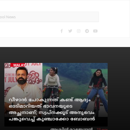
MALAYALAM CINEMA
വീഴാന്‍ പോകുന്നത് കണ്ട് ആദ്യം
ഓടിമാറിയത് ഭാവനയുടെ
അച്ഛനാണ്; സ്വപ്‌നക്കൂട് അനുഭവം
പങ്കുവെച്ച് കുഞ്ചാക്കോ ബോബന്‍
23 min
അശ്വിന്‍ രാജേന്ദ്രന്‍