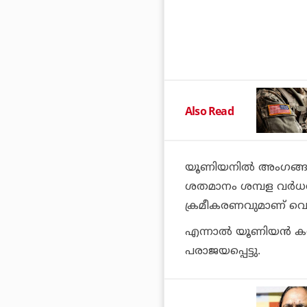
Also Read
യൂണിയനില്‍ അംഗങ്ങളാ
ശതമാനം ശമ്പള വര്‍ധനവ
ക്രമീകരണവുമാണ് വെറൈ
എന്നാല്‍ യൂണിയന്‍ ക
പരാജയപ്പെട്ടു.