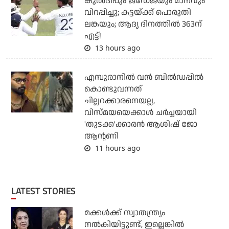
കുല്‍ദീപും ജഡേജയും മാനവും
വിറപ്പിച്ചു; കട്ടയ്ക്ക് പൊരുതി
ലങ്കയും; ആദ്യ ദിനത്തില്‍ 363ന്
എട്ട്!
13 hours ago
എമ്പുരാനില്‍ വന്‍ ബില്‍ഡപ്പില്‍
കൊണ്ടുവന്നത്
ചില്ലറക്കാരനെയല്ല,
വിസ്മയയെക്കാള്‍ ചര്‍ച്ചയായി
'തുടക്ക'ക്കാരന്‍ ആശിഷ് ജോ
ആന്റണി
11 hours ago
LATEST STORIES
മക്കൾക്ക് സ്വാതന്ത്ര്യം
നൽകിയിട്ടുണ്ട്, ഇല്ലെങ്കിൽ