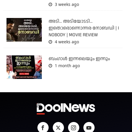
3 weeks ago
അടി... അടിയോടടി...
ഇതൊരൊന്നൊന്നര നോബഡി | I
NOBODY | MOVIE REVIEW
4 weeks ago
ബംഗാള്‍ ഇന്നലെയും ഇന്നും
1 month ago