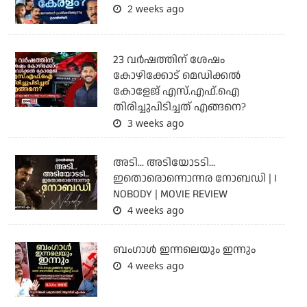
2 weeks ago
23 വർഷത്തിന് ശേഷം
കോഴിക്കോട് മെഡിക്കൽ
കോളേജ് എസ്.എഫ്.ഐ
തിരിച്ചുപിടിച്ചത് എങ്ങനെ?
3 weeks ago
അടി... അടിയോടടി...
ഇതൊരൊന്നൊന്നര നോബഡി | I
NOBODY | MOVIE REVIEW
4 weeks ago
ബംഗാള്‍ ഇന്നലെയും ഇന്നും
4 weeks ago