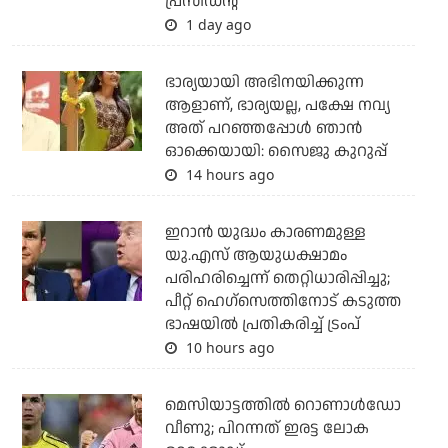
പ്രസിഡന്റ്
1 day ago
ഭാര്യയായി അഭിനയിക്കുന്ന
ആളാണ്, ഭാര്യയല്ല, പക്ഷേ നവ്യ
അത് പറഞ്ഞപ്പോള്‍ ഞാന്‍
ഓക്കെയായി: സൈജു കുറുപ്പ്
14 hours ago
ഇറാന്‍ യുദ്ധം കാരണമുള്ള
യു.എസ് ആയുധക്ഷാമം
പരിഹരിച്ചെന്ന് തെറ്റിധാരിപ്പിച്ചു;
പീറ്റ് ഹെഗ്‌സെത്തിനോട് കടുത്ത
ഭാഷയില്‍ പ്രതികരിച്ച് ട്രംപ്
10 hours ago
മെസിയാട്ടത്തില്‍ റൊണാള്‍ഡോ
വീണു; പിറന്നത് ഇരട്ട ലോക