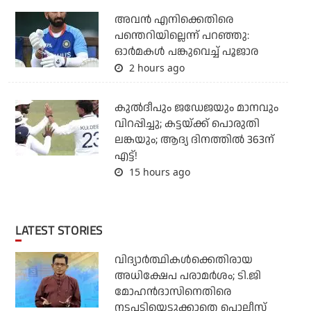
അവന്‍ എനിക്കെതിരെ
പന്തെറിയില്ലെന്ന് പറഞ്ഞു:
ഓര്‍മകള്‍ പങ്കുവെച്ച് പൂജാര
2 hours ago
കുല്‍ദീപും ജഡേജയും മാനവും
വിറപ്പിച്ചു; കട്ടയ്ക്ക് പൊരുതി
ലങ്കയും; ആദ്യ ദിനത്തില്‍ 363ന്
എട്ട്!
15 hours ago
LATEST STORIES
വിദ്യാര്‍ത്ഥികള്‍ക്കെതിരായ
അധിക്ഷേപ പരാമര്‍ശം; ടി.ജി
മോഹന്‍ദാസിനെതിരെ
നടപടിയെടുക്കാതെ പൊലീസ്